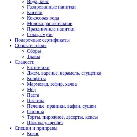
Вода, квас
Газированные напитки
Кисели
Кокосовая вода
Молоко растительное
Праздничные напитки
Соки, смузи
Подарочные сертификаты
Сборы и травы
Сборы
Травы
Сладости
Батончики
Джем, варенье, карамель, сгущенка
Конфеты
Мармелад, зефир, халва
Мёд
Паста
Пастила
Печенье, пряники, вафли, сушки
Сиропы
Торты, пирожное, десерты, кексы
Шоколад, щербет
Специи и приправы
Кокос