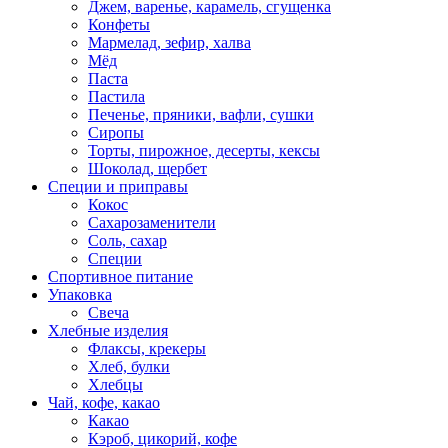
Джем, варенье, карамель, сгущенка
Конфеты
Мармелад, зефир, халва
Мёд
Паста
Пастила
Печенье, пряники, вафли, сушки
Сиропы
Торты, пирожное, десерты, кексы
Шоколад, щербет
Специи и приправы
Кокос
Сахарозаменители
Соль, сахар
Специи
Спортивное питание
Упаковка
Свеча
Хлебные изделия
Флаксы, крекеры
Хлеб, булки
Хлебцы
Чай, кофе, какао
Какао
Кэроб, цикорий, кофе