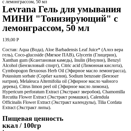
с лемонграссом, 50 мл
Levrana Гель для умывания
МИНИ "Тонизирующий" с
лемонграссом, 50 мл
139,00
Р
Состав: Aqua (Вода), Aloe Barbadensis Leaf Juice* (Алоэ вера
гель), Coco-glucoside (Мягкое ПАВ), Glycerin (Глицерин),
Xanthan gum (Ксантановая камедь), Inulin (Инулин), Benzyl
Alcohol (Бензиловый спирт), Citric acid (Лимонная кислота),
Cymbopogon flexuosus Herb Oil (Эфирное масло лемонграсса),
Potassium sorbate (Сорбат калия), Sodium benzoate (Бензоат
натрия), Melaleuca Alternifolia oil (Эфирное масло чайного
дерева), Citrus limon peel oil (Эфирное масло лимона),
Hypericum perforatum Extract (Экстракт зверобоя), Chamomilla
Recutita Flower Extract (Экстракт ромашки), Calendula
Officinalis Flower Extract (Экстракт календулы), Tilia Cordata
Extract (Экстракт липы).
Пищевая ценность
ккал / 100гр