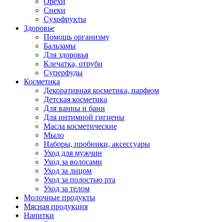
Орехи
Снеки
Сухофрукты
Здоровье
Помощь организму
Бальзамы
Для здоровья
Клечатка, отруби
Суперфуды
Косметика
Декоративная косметика, парфюм
Детская косметика
Для ванны и бани
Для интимной гигиены
Масла косметические
Мыло
Наборы, пробники, аксессуары
Уход для мужчин
Уход за волосами
Уход за лицом
Уход за полостью рта
Уход за телом
Молочные продукты
Мясная продукция
Напитки