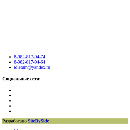
8-982-817-94-74
8-982-817-94-64
idietum@yandex.ru
Социальные сети:
Разработано
SiteBySide