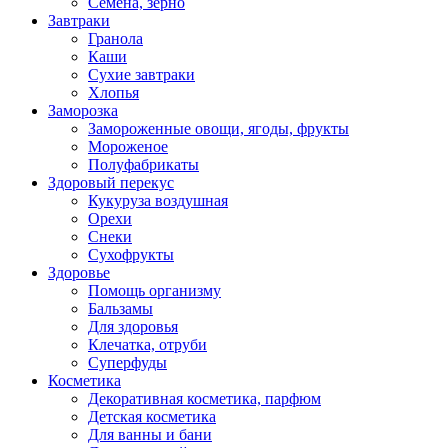
Семена, зерно
Завтраки
Гранола
Каши
Сухие завтраки
Хлопья
Заморозка
Замороженные овощи, ягоды, фрукты
Мороженое
Полуфабрикаты
Здоровый перекус
Кукуруза воздушная
Орехи
Снеки
Сухофрукты
Здоровье
Помощь организму
Бальзамы
Для здоровья
Клечатка, отруби
Суперфуды
Косметика
Декоративная косметика, парфюм
Детская косметика
Для ванны и бани