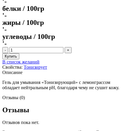
'-
белки / 100гр
'-
жиры / 100гр
'-
углеводы / 100гр
'-
Количество
товара
Купить
Levrana
В список желаний
Гель
Свойства:
Тонизирует
для
Описание
умывания
МИНИ
Гель для умывания «Тонизирующий» с лемонграссом
"Тонизирующий"
обладает нейтральным pH, благодаря чему не сушит кожу.
с
лемонграссом,
Отзывы (0)
50
мл
Отзывы
Отзывов пока нет.