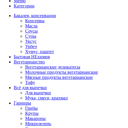
Меню
Категории
Бакалея, консервация
Консервы
Масла
Соусы
Супы
Уксус
Урбеч
Хумус, паштет
Бытовая НЕхимия
Вегетарианство
Вегетарианские деликатесы
Молочные продукты вегетарианские
Мясные продукты вегетарианские
Тофу
Всё для выпечки
Для выпечки
Мука, смеси, крахмал
Гарниры
Грибы
Крупы
Макароны
Микрозелень