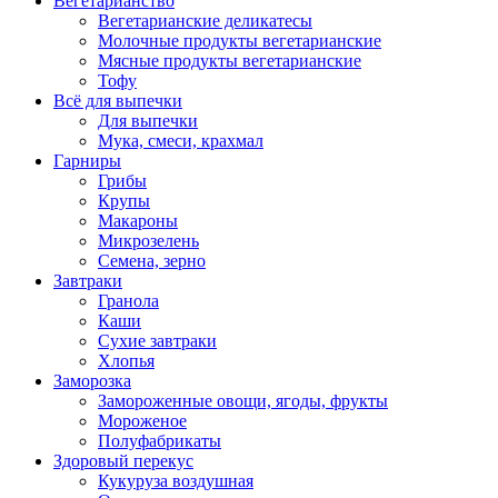
Вегетарианство
Вегетарианские деликатесы
Молочные продукты вегетарианские
Мясные продукты вегетарианские
Тофу
Всё для выпечки
Для выпечки
Мука, смеси, крахмал
Гарниры
Грибы
Крупы
Макароны
Микрозелень
Семена, зерно
Завтраки
Гранола
Каши
Сухие завтраки
Хлопья
Заморозка
Замороженные овощи, ягоды, фрукты
Мороженое
Полуфабрикаты
Здоровый перекус
Кукуруза воздушная