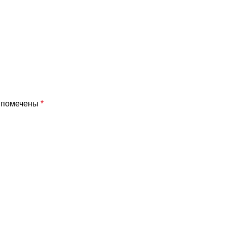
я помечены
*