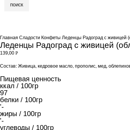
ПОИСК
Нет в наличии
и
Увеличить
Главная
Сладости
Конфеты
Леденцы Радоград с живицей (
Леденцы Радоград с живицей (об
139,00
Р
Состав: Живица, кедровое масло, прополис, мед, облепихо
Пищевая ценность
ккал / 100гр
97
белки / 100гр
'-
жиры / 100гр
'-
углеводы / 100гр