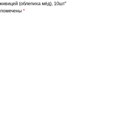
живицей (облепиха мёд), 10шт”
я помечены
*