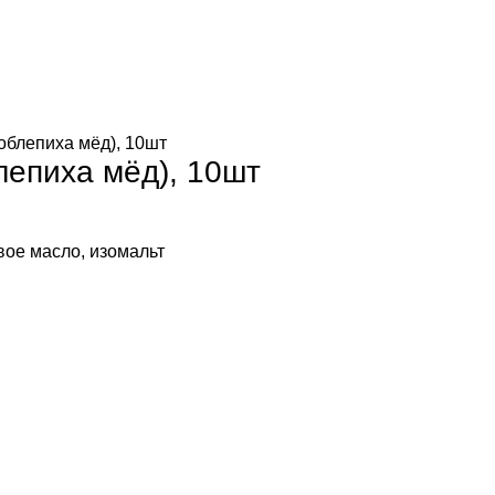
облепиха мёд), 10шт
лепиха мёд), 10шт
вое масло, изомальт