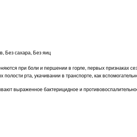
ов
,
Без сахара
,
Без яиц
няются при боли и першении в горле, первых признаках с
ях полости рта, укачивании в транспорте, как вспомогатель
вают выраженное бактерицидное и противовоспалительное