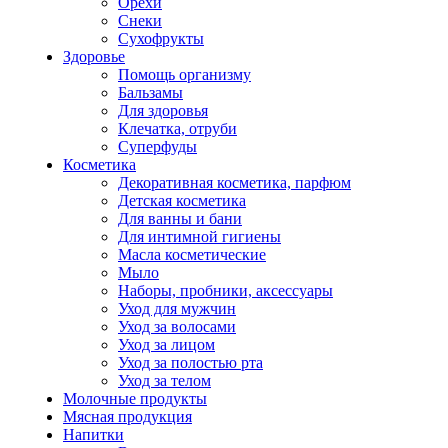
Орехи
Снеки
Сухофрукты
Здоровье
Помощь организму
Бальзамы
Для здоровья
Клечатка, отруби
Суперфуды
Косметика
Декоративная косметика, парфюм
Детская косметика
Для ванны и бани
Для интимной гигиены
Масла косметические
Мыло
Наборы, пробники, аксессуары
Уход для мужчин
Уход за волосами
Уход за лицом
Уход за полостью рта
Уход за телом
Молочные продукты
Мясная продукция
Напитки