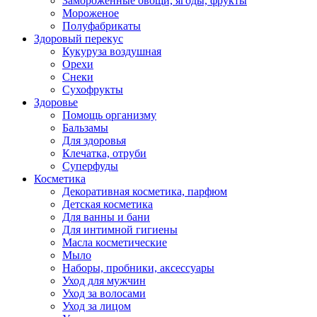
Замороженные овощи, ягоды, фрукты
Мороженое
Полуфабрикаты
Здоровый перекус
Кукуруза воздушная
Орехи
Снеки
Сухофрукты
Здоровье
Помощь организму
Бальзамы
Для здоровья
Клечатка, отруби
Суперфуды
Косметика
Декоративная косметика, парфюм
Детская косметика
Для ванны и бани
Для интимной гигиены
Масла косметические
Мыло
Наборы, пробники, аксессуары
Уход для мужчин
Уход за волосами
Уход за лицом