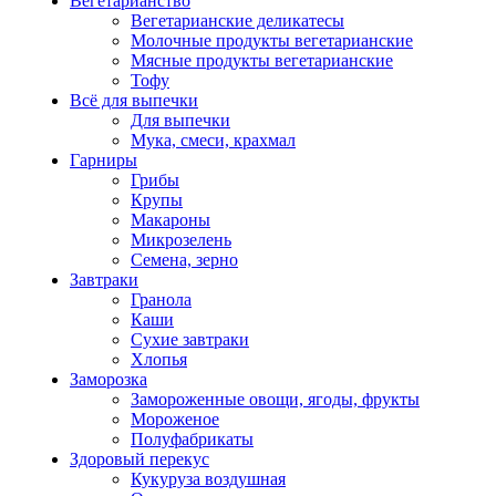
Вегетарианство
Вегетарианские деликатесы
Молочные продукты вегетарианские
Мясные продукты вегетарианские
Тофу
Всё для выпечки
Для выпечки
Мука, смеси, крахмал
Гарниры
Грибы
Крупы
Макароны
Микрозелень
Семена, зерно
Завтраки
Гранола
Каши
Сухие завтраки
Хлопья
Заморозка
Замороженные овощи, ягоды, фрукты
Мороженое
Полуфабрикаты
Здоровый перекус
Кукуруза воздушная