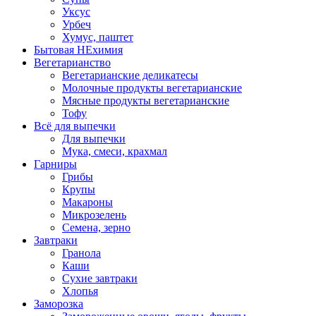
Уксус
Урбеч
Хумус, паштет
Бытовая НЕхимия
Вегетарианство
Вегетарианские деликатесы
Молочные продукты вегетарианские
Мясные продукты вегетарианские
Тофу
Всё для выпечки
Для выпечки
Мука, смеси, крахмал
Гарниры
Грибы
Крупы
Макароны
Микрозелень
Семена, зерно
Завтраки
Гранола
Каши
Сухие завтраки
Хлопья
Заморозка