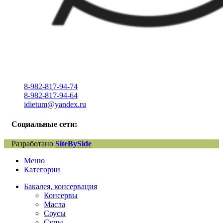
8-982-817-94-74
8-982-817-94-64
idietum@yandex.ru
Социальные сети:
Разработано
SiteBySide
Меню
Категории
Бакалея, консервация
Консервы
Масла
Соусы
Супы