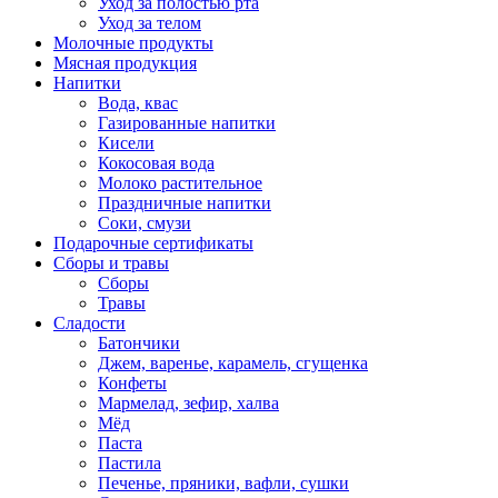
Уход за полостью рта
Уход за телом
Молочные продукты
Мясная продукция
Напитки
Вода, квас
Газированные напитки
Кисели
Кокосовая вода
Молоко растительное
Праздничные напитки
Соки, смузи
Подарочные сертификаты
Сборы и травы
Сборы
Травы
Сладости
Батончики
Джем, варенье, карамель, сгущенка
Конфеты
Мармелад, зефир, халва
Мёд
Паста
Пастила
Печенье, пряники, вафли, сушки