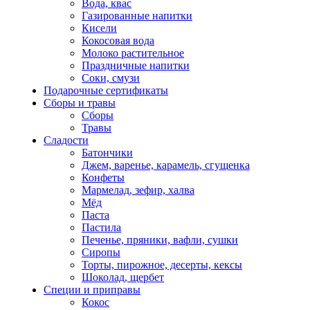
Вода, квас
Газированные напитки
Кисели
Кокосовая вода
Молоко растительное
Праздничные напитки
Соки, смузи
Подарочные сертификаты
Сборы и травы
Сборы
Травы
Сладости
Батончики
Джем, варенье, карамель, сгущенка
Конфеты
Мармелад, зефир, халва
Мёд
Паста
Пастила
Печенье, пряники, вафли, сушки
Сиропы
Торты, пирожное, десерты, кексы
Шоколад, щербет
Специи и приправы
Кокос