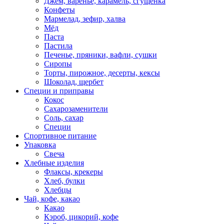
Джем, варенье, карамель, сгущенка
Конфеты
Мармелад, зефир, халва
Мёд
Паста
Пастила
Печенье, пряники, вафли, сушки
Сиропы
Торты, пирожное, десерты, кексы
Шоколад, щербет
Специи и приправы
Кокос
Сахарозаменители
Соль, сахар
Специи
Спортивное питание
Упаковка
Свеча
Хлебные изделия
Флаксы, крекеры
Хлеб, булки
Хлебцы
Чай, кофе, какао
Какао
Кэроб, цикорий, кофе