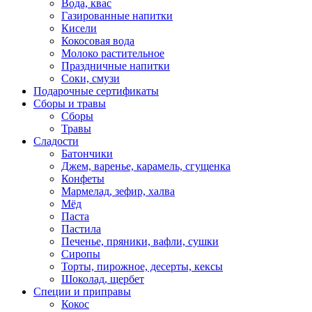
Вода, квас
Газированные напитки
Кисели
Кокосовая вода
Молоко растительное
Праздничные напитки
Соки, смузи
Подарочные сертификаты
Сборы и травы
Сборы
Травы
Сладости
Батончики
Джем, варенье, карамель, сгущенка
Конфеты
Мармелад, зефир, халва
Мёд
Паста
Пастила
Печенье, пряники, вафли, сушки
Сиропы
Торты, пирожное, десерты, кексы
Шоколад, щербет
Специи и приправы
Кокос