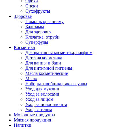
Орехи
Снеки
Сухофрукты
Здоровье
Помощь организму
Бальзамы
Для здоровья
Клечатка, отруби
Суперфуды
Косметика
Декоративная косметика, парфюм
Детская косметика
Для ванны и бани
Для интимной гигиены
Масла косметические
Мыло
Наборы, пробники, аксессуары
Уход для мужчин
Уход за волосами
Уход за лицом
Уход за полостью рта
Уход за телом
Молочные продукты
Мясная продукция
Напитки