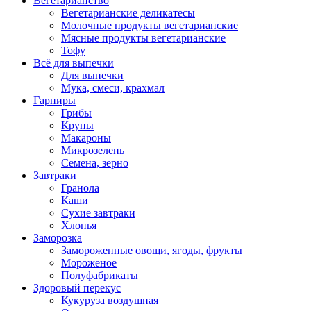
Вегетарианство
Вегетарианские деликатесы
Молочные продукты вегетарианские
Мясные продукты вегетарианские
Тофу
Всё для выпечки
Для выпечки
Мука, смеси, крахмал
Гарниры
Грибы
Крупы
Макароны
Микрозелень
Семена, зерно
Завтраки
Гранола
Каши
Сухие завтраки
Хлопья
Заморозка
Замороженные овощи, ягоды, фрукты
Мороженое
Полуфабрикаты
Здоровый перекус
Кукуруза воздушная