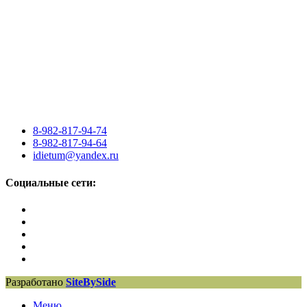
8-982-817-94-74
8-982-817-94-64
idietum@yandex.ru
Социальные сети:
Разработано
SiteBySide
Меню