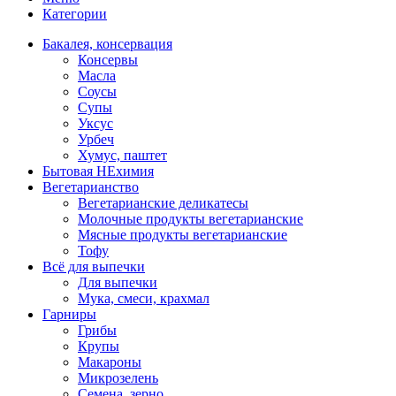
Категории
Бакалея, консервация
Консервы
Масла
Соусы
Супы
Уксус
Урбеч
Хумус, паштет
Бытовая НЕхимия
Вегетарианство
Вегетарианские деликатесы
Молочные продукты вегетарианские
Мясные продукты вегетарианские
Тофу
Всё для выпечки
Для выпечки
Мука, смеси, крахмал
Гарниры
Грибы
Крупы
Макароны
Микрозелень
Семена, зерно