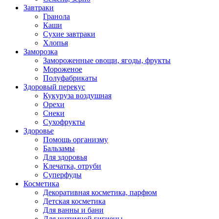
Завтраки
Гранола
Каши
Сухие завтраки
Хлопья
Заморозка
Замороженные овощи, ягоды, фрукты
Мороженое
Полуфабрикаты
Здоровый перекус
Кукуруза воздушная
Орехи
Снеки
Сухофрукты
Здоровье
Помощь организму
Бальзамы
Для здоровья
Клечатка, отруби
Суперфуды
Косметика
Декоративная косметика, парфюм
Детская косметика
Для ванны и бани
Для интимной гигиены