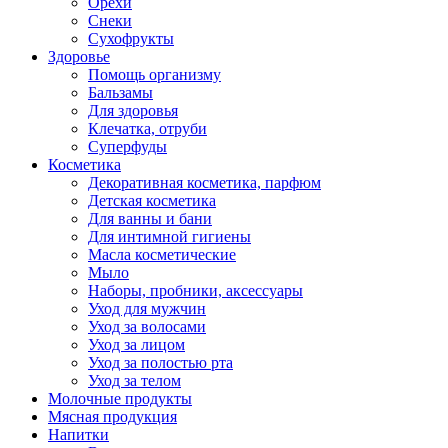
Орехи
Снеки
Сухофрукты
Здоровье
Помощь организму
Бальзамы
Для здоровья
Клечатка, отруби
Суперфуды
Косметика
Декоративная косметика, парфюм
Детская косметика
Для ванны и бани
Для интимной гигиены
Масла косметические
Мыло
Наборы, пробники, аксессуары
Уход для мужчин
Уход за волосами
Уход за лицом
Уход за полостью рта
Уход за телом
Молочные продукты
Мясная продукция
Напитки