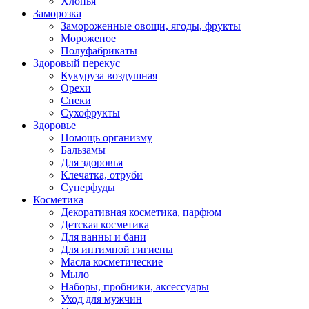
Хлопья
Заморозка
Замороженные овощи, ягоды, фрукты
Мороженое
Полуфабрикаты
Здоровый перекус
Кукуруза воздушная
Орехи
Снеки
Сухофрукты
Здоровье
Помощь организму
Бальзамы
Для здоровья
Клечатка, отруби
Суперфуды
Косметика
Декоративная косметика, парфюм
Детская косметика
Для ванны и бани
Для интимной гигиены
Масла косметические
Мыло
Наборы, пробники, аксессуары
Уход для мужчин