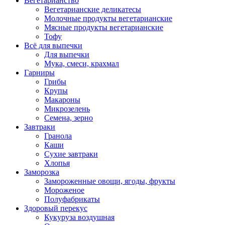
Вегетарианство
Вегетарианские деликатесы
Молочные продукты вегетарианские
Мясные продукты вегетарианские
Тофу
Всё для выпечки
Для выпечки
Мука, смеси, крахмал
Гарниры
Грибы
Крупы
Макароны
Микрозелень
Семена, зерно
Завтраки
Гранола
Каши
Сухие завтраки
Хлопья
Заморозка
Замороженные овощи, ягоды, фрукты
Мороженое
Полуфабрикаты
Здоровый перекус
Кукуруза воздушная