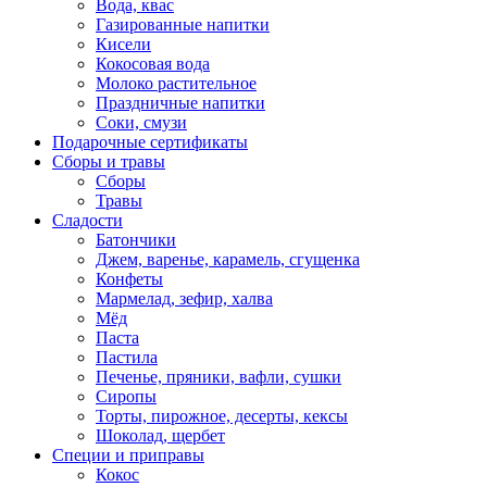
Вода, квас
Газированные напитки
Кисели
Кокосовая вода
Молоко растительное
Праздничные напитки
Соки, смузи
Подарочные сертификаты
Сборы и травы
Сборы
Травы
Сладости
Батончики
Джем, варенье, карамель, сгущенка
Конфеты
Мармелад, зефир, халва
Мёд
Паста
Пастила
Печенье, пряники, вафли, сушки
Сиропы
Торты, пирожное, десерты, кексы
Шоколад, щербет
Специи и приправы
Кокос