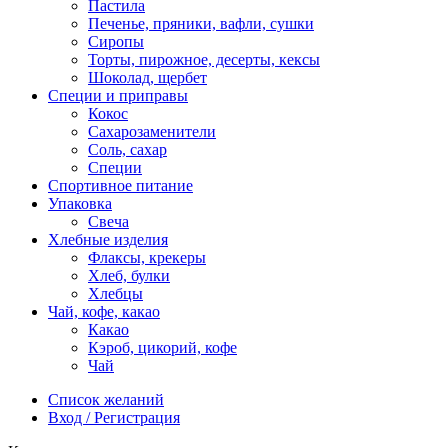
Пастила
Печенье, пряники, вафли, сушки
Сиропы
Торты, пирожное, десерты, кексы
Шоколад, щербет
Специи и приправы
Кокос
Сахарозаменители
Соль, сахар
Специи
Спортивное питание
Упаковка
Свеча
Хлебные изделия
Флаксы, крекеры
Хлеб, булки
Хлебцы
Чай, кофе, какао
Какао
Кэроб, цикорий, кофе
Чай
Список желаний
Вход / Регистрация