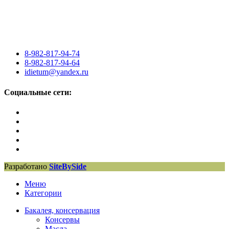
8-982-817-94-74
8-982-817-94-64
idietum@yandex.ru
Социальные сети:
Разработано
SiteBySide
Меню
Категории
Бакалея, консервация
Консервы
Масла