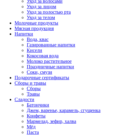
Уход за волосами
Уход за лицом
Уход за полостью рта
Уход за телом
Молочные продукты
Мясная продукция
Напитки
Вода, квас
Газированные напитки
Кисели
Кокосовая вода
Молоко растительное
Праздничные напитки
Соки, смузи
Подарочные сертификаты
Сборы и травы
Сборы
Травы
Сладости
Батончики
Джем, варенье, карамель, сгущенка
Конфеты
Мармелад, зефир, халва
Мёд
Паста