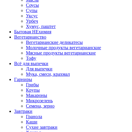
Соусы
Супы
Уксус
Урбеч
Хумус, паштет
Бытовая НЕхимия
Вегетарианство
Вегетарианские деликатесы
Молочные продукты вегетарианские
Мясные продукты вегетарианские
Тофу
Всё для выпечки
Для выпечки
Мука, смеси, крахмал
Гарниры
Грибы
Крупы
Макароны
Микрозелень
Семена, зерно
Завтраки
Гранола
Каши
Сухие завтраки