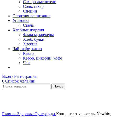
Сахарозаменители
Соль, сахар
Специи
Спортивное питание
Упаковка
Свеча
Хлебные изделия
Флаксы, крекеры
Хлеб, булки
Хлебцы
Чай, кофе, какао
Какао
Кэроб, цикорий, кофе
Чай
Вход / Регистрация
0
Список желаний
Поиск
Нет в наличии
Увеличить
Главная
Здоровье
Суперфуды
Концентрат хлореллы Newbix,