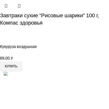
Завтраки сухие “Рисовые шарики” 100 г,
Компас здоровья
Кукуруза воздушная
89,00
Р
КУПИТЬ
8-982-817-94-74
8-982-817-94-64
idietum@yandex.ru