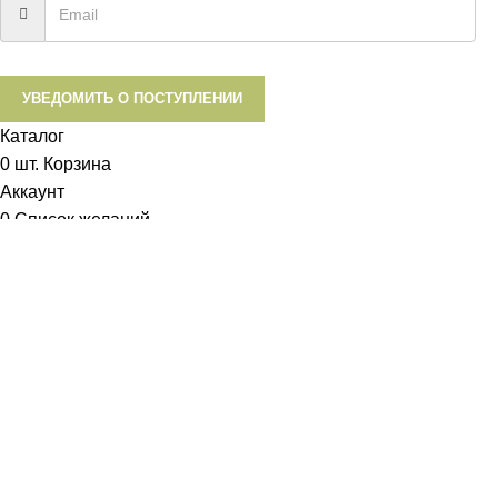
УВЕДОМИТЬ О ПОСТУПЛЕНИИ
Каталог
0
шт.
Корзина
Аккаунт
0
Список желаний
Диетум
Менеджер
I will be back soon
Добрый день!
У вас возникли вопросы? Мы с удовольствием на них