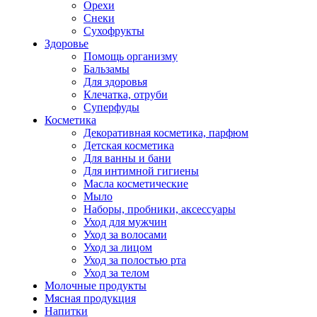
Орехи
Снеки
Сухофрукты
Здоровье
Помощь организму
Бальзамы
Для здоровья
Клечатка, отруби
Суперфуды
Косметика
Декоративная косметика, парфюм
Детская косметика
Для ванны и бани
Для интимной гигиены
Масла косметические
Мыло
Наборы, пробники, аксессуары
Уход для мужчин
Уход за волосами
Уход за лицом
Уход за полостью рта
Уход за телом
Молочные продукты
Мясная продукция
Напитки