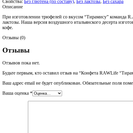
Свойства:
Без глютена (по составу)
,
Без лактозы
,
Без сахара
Описание
При изготовлении трюфелей со вкусом “Тирамису” команда R.A
лактозы. Наша версия воздушного итальянского десерта изгот
кофе.
Отзывы (0)
Отзывы
Отзывов пока нет.
Будьте первым, кто оставил отзыв на “Конфета RAWLife “Тирам
Ваш адрес email не будет опубликован.
Обязательные поля пом
Ваша оценка
*