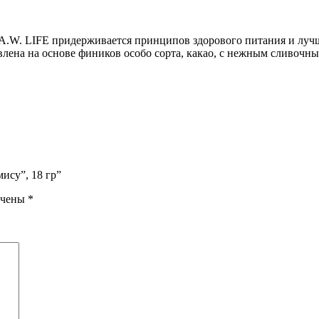
.W. LIFE придерживается принципов здорового питания и лучши
овлена на основе фиников особо сорта, какао, с нежным сливоч
ису”, 18 гр”
ечены
*