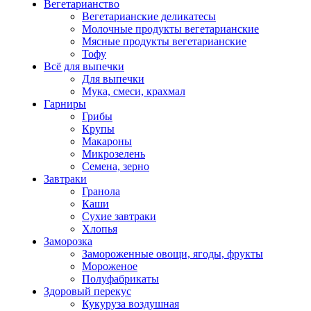
Вегетарианство
Вегетарианские деликатесы
Молочные продукты вегетарианские
Мясные продукты вегетарианские
Тофу
Всё для выпечки
Для выпечки
Мука, смеси, крахмал
Гарниры
Грибы
Крупы
Макароны
Микрозелень
Семена, зерно
Завтраки
Гранола
Каши
Сухие завтраки
Хлопья
Заморозка
Замороженные овощи, ягоды, фрукты
Мороженое
Полуфабрикаты
Здоровый перекус
Кукуруза воздушная