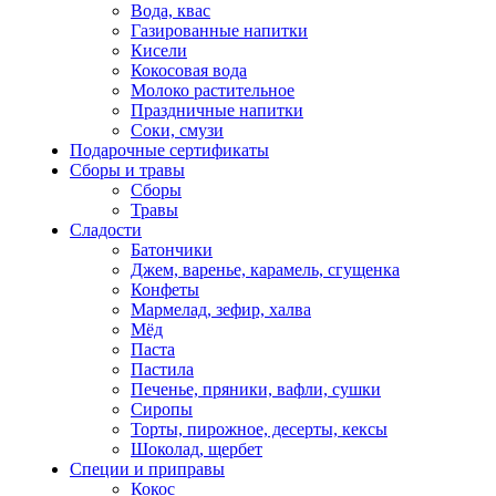
Вода, квас
Газированные напитки
Кисели
Кокосовая вода
Молоко растительное
Праздничные напитки
Соки, смузи
Подарочные сертификаты
Сборы и травы
Сборы
Травы
Сладости
Батончики
Джем, варенье, карамель, сгущенка
Конфеты
Мармелад, зефир, халва
Мёд
Паста
Пастила
Печенье, пряники, вафли, сушки
Сиропы
Торты, пирожное, десерты, кексы
Шоколад, щербет
Специи и приправы
Кокос