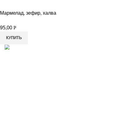
Мармелад, зефир, халва
95,00
Р
КУПИТЬ
8-982-817-94-74
8-982-817-94-64
idietum@yandex.ru
Социальные сети: