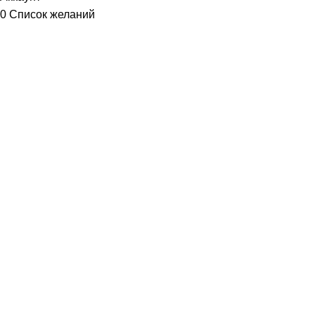
0
Список желаний
Диетум
Менеджер
I will be back soon
Добрый день!
У вас возникли вопросы? Мы с удовольствием на них
ответим!
Задать вопрос: