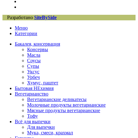
Разработано
SiteBySide
Меню
Категории
Бакалея, консервация
Консервы
Масла
Соусы
Супы
Уксус
Урбеч
Хумус, паштет
Бытовая НЕхимия
Вегетарианство
Вегетарианские деликатесы
Молочные продукты вегетарианские
Мясные продукты вегетарианские
Тофу
Всё для выпечки
Для выпечки
Мука, смеси, крахмал