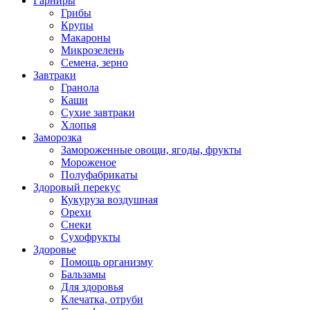
Гарниры
Грибы
Крупы
Макароны
Микрозелень
Семена, зерно
Завтраки
Гранола
Каши
Сухие завтраки
Хлопья
Заморозка
Замороженные овощи, ягоды, фрукты
Мороженое
Полуфабрикаты
Здоровый перекус
Кукуруза воздушная
Орехи
Снеки
Сухофрукты
Здоровье
Помощь организму
Бальзамы
Для здоровья
Клечатка, отруби