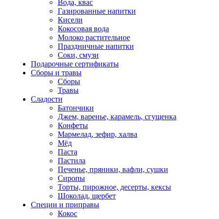
Вода, квас
Газированные напитки
Кисели
Кокосовая вода
Молоко растительное
Праздничные напитки
Соки, смузи
Подарочные сертификаты
Сборы и травы
Сборы
Травы
Сладости
Батончики
Джем, варенье, карамель, сгущенка
Конфеты
Мармелад, зефир, халва
Мёд
Паста
Пастила
Печенье, пряники, вафли, сушки
Сиропы
Торты, пирожное, десерты, кексы
Шоколад, щербет
Специи и приправы
Кокос