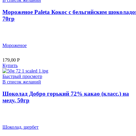
В список желаний
Мороженое Paleta Кокос с бельгийским шоколадо
70гр
Мороженое
179,00
Р
Купить
Быстрый просмотр
В список желаний
Шоколад Добро горький 72% какао (класс.) на
меду, 50гр
Шоколад, щербет