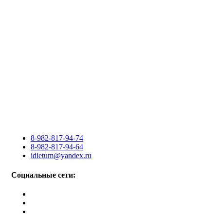
8-982-817-94-74
8-982-817-94-64
idietum@yandex.ru
Социальные сети: