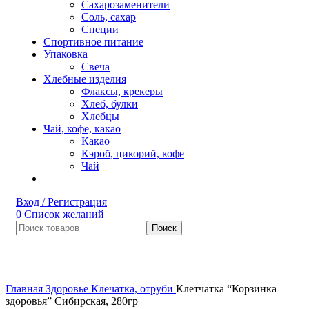
Сахарозаменители
Соль, сахар
Специи
Спортивное питание
Упаковка
Свеча
Хлебные изделия
Флаксы, крекеры
Хлеб, булки
Хлебцы
Чай, кофе, какао
Какао
Кэроб, цикорий, кофе
Чай
Вход / Регистрация
0
Список желаний
Поиск
НЕТ В НАЛИЧИИ
Увеличить
Главная
Здоровье
Клечатка, отруби
Клетчатка “Корзинка
здоровья” Сибирская, 280гр