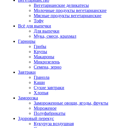
Вегетарианство
Вегетарианские деликатесы
Молочные продукты вегетарианские
Мясные продукты вегетарианские
Тофу
Всё для выпечки
Для выпечки
Мука, смеси, крахмал
Гарниры
Грибы
Крупы
Макароны
Микрозелень
Семена, зерно
Завтраки
Гранола
Каши
Сухие завтраки
Хлопья
Заморозка
Замороженные овощи, ягоды, фрукты
Мороженое
Полуфабрикаты
Здоровый перекус
Кукуруза воздушная