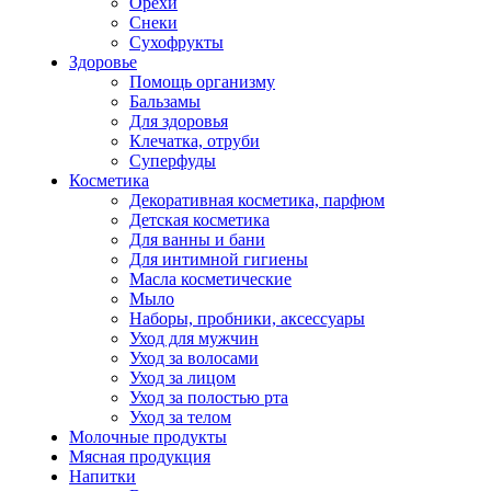
Орехи
Снеки
Сухофрукты
Здоровье
Помощь организму
Бальзамы
Для здоровья
Клечатка, отруби
Суперфуды
Косметика
Декоративная косметика, парфюм
Детская косметика
Для ванны и бани
Для интимной гигиены
Масла косметические
Мыло
Наборы, пробники, аксессуары
Уход для мужчин
Уход за волосами
Уход за лицом
Уход за полостью рта
Уход за телом
Молочные продукты
Мясная продукция
Напитки