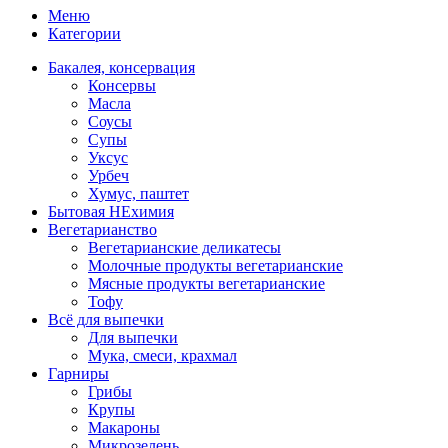
Меню
Категории
Бакалея, консервация
Консервы
Масла
Соусы
Супы
Уксус
Урбеч
Хумус, паштет
Бытовая НЕхимия
Вегетарианство
Вегетарианские деликатесы
Молочные продукты вегетарианские
Мясные продукты вегетарианские
Тофу
Всё для выпечки
Для выпечки
Мука, смеси, крахмал
Гарниры
Грибы
Крупы
Макароны
Микрозелень