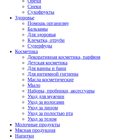
Орехи
Снеки
Сухофрукты
Здоровье
Помощь организму
Бальзамы
Для здоровья
Клечатка, отруби
Суперфуды
Косметика
Декоративная косметика, парфюм
Детская косметика
Для ванны и бани
Для интимной гигиены
Масла косметические
Мыло
Наборы, пробники, аксессуары
Уход для мужчин
Уход за волосами
Уход за лицом
Уход за полостью рта
Уход за телом
Молочные продукты
Мясная продукция
Напитки