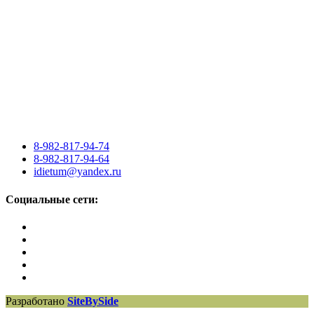
8-982-817-94-74
8-982-817-94-64
idietum@yandex.ru
Социальные сети:
Разработано
SiteBySide