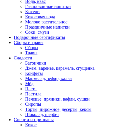
Вода, квас
Газированные напитки
Кисели
Кокосовая вода
Молоко растительное
Праздничные напитки
Соки, смузи
Подарочные сертификаты
Сборы и травы
Сборы
Травы
Сладости
Батончики
Джем, варенье, карамель, сгущенка
Конфеты
Мармелад, зефир, халва
Мёд
Паста
Пастила
Печенье, пряники, вафли, сушки
Сиропы
Торты, пирожное, десерты, кексы
Шоколад, щербет
Специи и приправы
Кокос