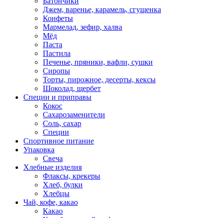
Батончики
Джем, варенье, карамель, сгущенка
Конфеты
Мармелад, зефир, халва
Мёд
Паста
Пастила
Печенье, пряники, вафли, сушки
Сиропы
Торты, пирожное, десерты, кексы
Шоколад, щербет
Специи и приправы
Кокос
Сахарозаменители
Соль, сахар
Специи
Спортивное питание
Упаковка
Свеча
Хлебные изделия
Флаксы, крекеры
Хлеб, булки
Хлебцы
Чай, кофе, какао
Какао