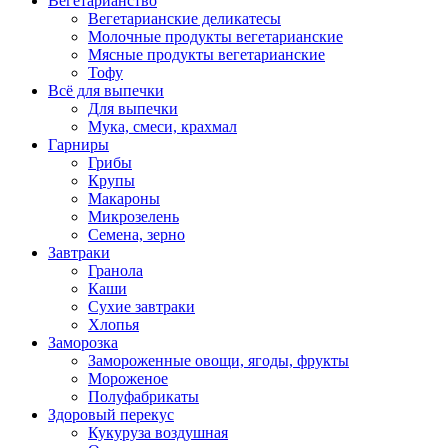
Вегетарианство
Вегетарианские деликатесы
Молочные продукты вегетарианские
Мясные продукты вегетарианские
Тофу
Всё для выпечки
Для выпечки
Мука, смеси, крахмал
Гарниры
Грибы
Крупы
Макароны
Микрозелень
Семена, зерно
Завтраки
Гранола
Каши
Сухие завтраки
Хлопья
Заморозка
Замороженные овощи, ягоды, фрукты
Мороженое
Полуфабрикаты
Здоровый перекус
Кукуруза воздушная