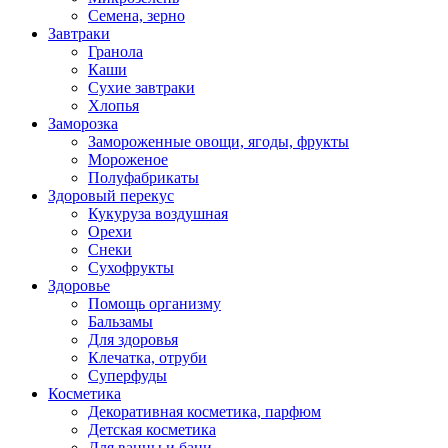
Семена, зерно
Завтраки
Гранола
Каши
Сухие завтраки
Хлопья
Заморозка
Замороженные овощи, ягоды, фрукты
Мороженое
Полуфабрикаты
Здоровый перекус
Кукуруза воздушная
Орехи
Снеки
Сухофрукты
Здоровье
Помощь организму
Бальзамы
Для здоровья
Клечатка, отруби
Суперфуды
Косметика
Декоративная косметика, парфюм
Детская косметика
Для ванны и бани