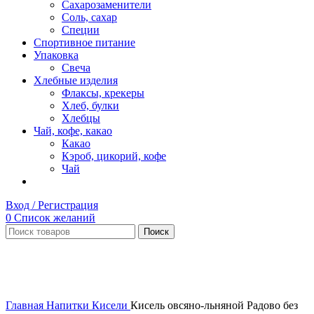
Сахарозаменители
Соль, сахар
Специи
Спортивное питание
Упаковка
Свеча
Хлебные изделия
Флаксы, крекеры
Хлеб, булки
Хлебцы
Чай, кофе, какао
Какао
Кэроб, цикорий, кофе
Чай
Вход / Регистрация
0
Список желаний
Поиск
Нет в наличии
Увеличить
Главная
Напитки
Кисели
Кисель овсяно-льняной Радово без