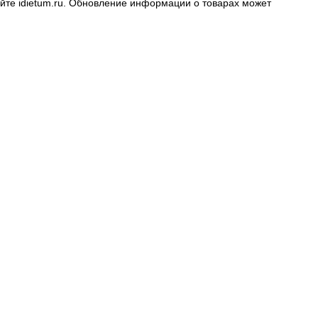
айте
idietum.ru
. Обновление информации о товарах может