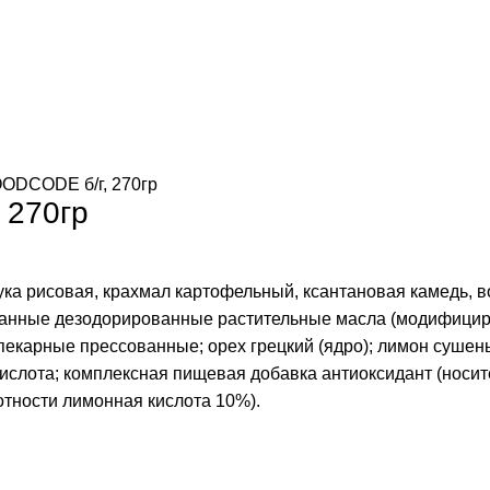
OODCODE б/г, 270гр
 270гр
мука рисовая, крахмал картофельный, ксантановая камедь,
ванные дезодорированные растительные масла (модифицир
опекарные прессованные; орех грецкий (ядро); лимон сушен
кислота; комплексная пищевая добавка антиоксидант (носи
отности лимонная кислота 10%).