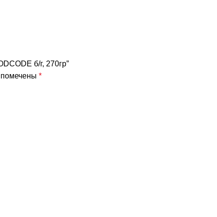
ODCODE б/г, 270гр”
я помечены
*