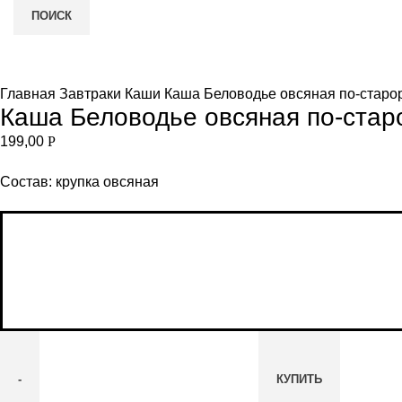
ПОИСК
Увеличить
и
Главная
Завтраки
Каши
Каша Беловодье овсяная по-старор
Каша Беловодье овсяная по-старо
199,00
Р
Состав: крупка овсяная
КУПИТЬ