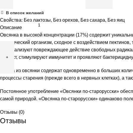
Количество
В список желаний
товара
Свойства:
Без лактозы
,
Без орехов
,
Без сахара
,
Без яиц
Каша
Описание
Беловодье
Овсянка в высокой концентрации (17%) содержит уникаль
овсяная
человеческий организм, сходное с воздействием пектинов
по-
(нейтрализуют повреждающее действие свободных радикал
старорусски,
эффект, стимулируют иммунитет и проявляют бактерицидну
500гр
Блюда из овсянки содержат одновременно в больших коли
процессы старения (прежде всего в нервных клетках), а та
Постоянное употребление «Овсянки по-старорусски» обесп
самой природой. «Овсянка по-старорусски» одинаково поле
Отзывы (0)
Отзывы