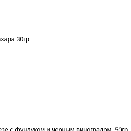
хара 30гр
езе с фундуком и черным виноградом, 50гр