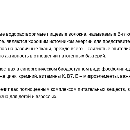
ные водорастворимые пищевые волокна, называемые В-глю
, т.е. являются хорошим источником энергии для предста
ов на различные ткани, прежде всего – слизистые эпител
ю активность в отношении патогенных бактерий.
чествах в синергетическом биодоступном виде фосфолипид
кже цинк, кремний, витамины К, В7, Е – микроэлементы, важ
ечит вас полноценным комплексом питательных веществ, в
зна для детей и взрослых.