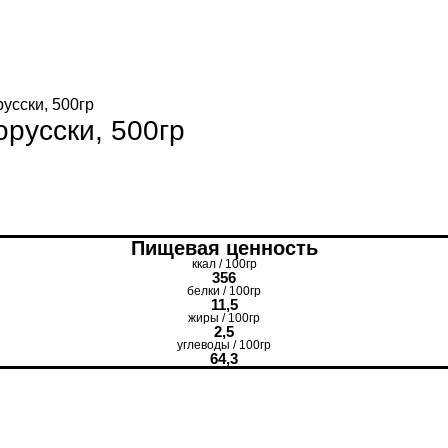
усски, 500гр
русски, 500гр
Пищевая ценность
ккал / 100гр
356
белки / 100гр
11,5
жиры / 100гр
2,5
углеводы / 100гр
64,3