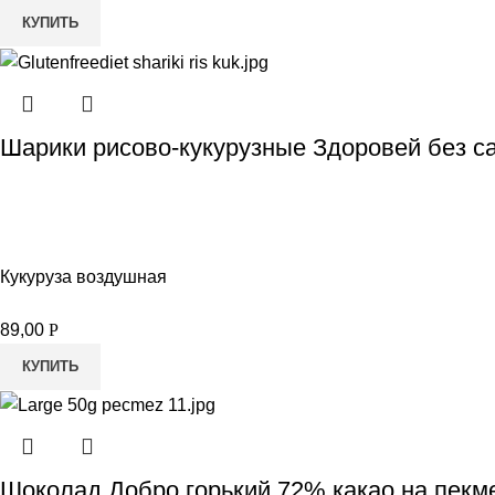
КУПИТЬ
Шарики рисово-кукурузные Здоровей без са
Кукуруза воздушная
89,00
Р
КУПИТЬ
Шоколад Добро горький 72% какао на пекм