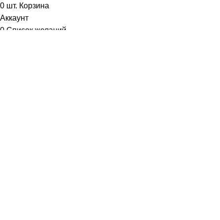
0
шт.
Корзина
Аккаунт
0
Список желаний
Диетум
Менеджер
I will be back soon
Добрый день!
У вас возникли вопросы? Мы с удовольствием на них
ответим!
Задать вопрос: