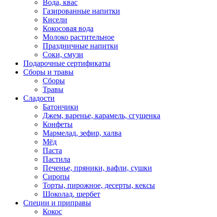
Вода, квас
Газированные напитки
Кисели
Кокосовая вода
Молоко растительное
Праздничные напитки
Соки, смузи
Подарочные сертификаты
Сборы и травы
Сборы
Травы
Сладости
Батончики
Джем, варенье, карамель, сгущенка
Конфеты
Мармелад, зефир, халва
Мёд
Паста
Пастила
Печенье, пряники, вафли, сушки
Сиропы
Торты, пирожное, десерты, кексы
Шоколад, щербет
Специи и приправы
Кокос