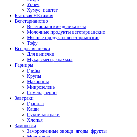
Урбеч
Хумус, паштет
Бытовая НЕхимия
Вегетарианство
Вегетарианские деликатесы
Молочные продукты вегетарианские
Мясные продукты вегетарианские
Тофу
Всё для выпечки
Для выпечки
Мука, смеси, крахмал
Гарниры
Грибы
Крупы
Макароны
Микрозелень
Семена, зерно
Завтраки
Гранола
Каши
Сухие завтраки
Хлопья
Заморозка
Замороженные овощи, ягоды, фрукты
Мороженое