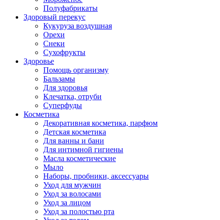
Полуфабрикаты
Здоровый перекус
Кукуруза воздушная
Орехи
Снеки
Сухофрукты
Здоровье
Помощь организму
Бальзамы
Для здоровья
Клечатка, отруби
Суперфуды
Косметика
Декоративная косметика, парфюм
Детская косметика
Для ванны и бани
Для интимной гигиены
Масла косметические
Мыло
Наборы, пробники, аксессуары
Уход для мужчин
Уход за волосами
Уход за лицом
Уход за полостью рта