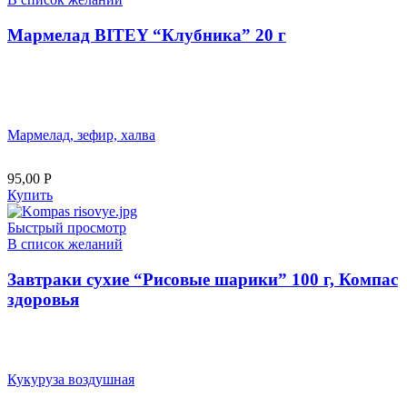
Мармелад BITEY “Клубника” 20 г
Мармелад, зефир, халва
95,00
Р
Купить
Быстрый просмотр
В список желаний
Завтраки сухие “Рисовые шарики” 100 г, Компас
здоровья
Кукуруза воздушная