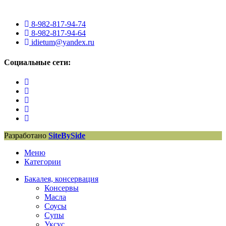
8-982-817-94-74
8-982-817-94-64
idietum@yandex.ru
Социальные сети:
Разработано
SiteBySide
Меню
Категории
Бакалея, консервация
Консервы
Масла
Соусы
Супы
Уксус