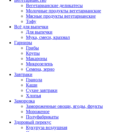
Вегетарианство
Вегетарианские деликатесы
Молочные продукты вегетарианские
Мясные продукты вегетарианские
Тофу
Всё для выпечки
Для выпечки
Мука, смеси, крахмал
Гарниры
Грибы
Крупы
Макароны
Микрозелень
Семена, зерно
Завтраки
Гранола
Каши
Сухие завтраки
Хлопья
Заморозка
Замороженные овощи, ягоды, фрукты
Мороженое
Полуфабрикаты
Здоровый перекус
Кукуруза воздушная