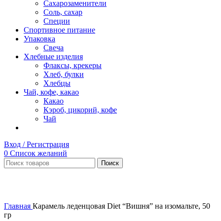
Сахарозаменители
Соль, сахар
Специи
Спортивное питание
Упаковка
Свеча
Хлебные изделия
Флаксы, крекеры
Хлеб, булки
Хлебцы
Чай, кофе, какао
Какао
Кэроб, цикорий, кофе
Чай
Вход / Регистрация
0
Список желаний
Поиск
Увеличить
Главная
Карамель леденцовая Diet “Вишня” на изомальте, 50
гр