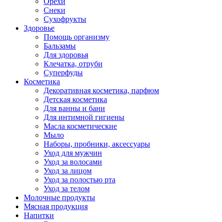
Орехи
Снеки
Сухофрукты
Здоровье
Помощь организму
Бальзамы
Для здоровья
Клечатка, отруби
Суперфуды
Косметика
Декоративная косметика, парфюм
Детская косметика
Для ванны и бани
Для интимной гигиены
Масла косметические
Мыло
Наборы, пробники, аксессуары
Уход для мужчин
Уход за волосами
Уход за лицом
Уход за полостью рта
Уход за телом
Молочные продукты
Мясная продукция
Напитки