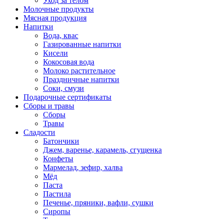
Уход за телом
Молочные продукты
Мясная продукция
Напитки
Вода, квас
Газированные напитки
Кисели
Кокосовая вода
Молоко растительное
Праздничные напитки
Соки, смузи
Подарочные сертификаты
Сборы и травы
Сборы
Травы
Сладости
Батончики
Джем, варенье, карамель, сгущенка
Конфеты
Мармелад, зефир, халва
Мёд
Паста
Пастила
Печенье, пряники, вафли, сушки
Сиропы