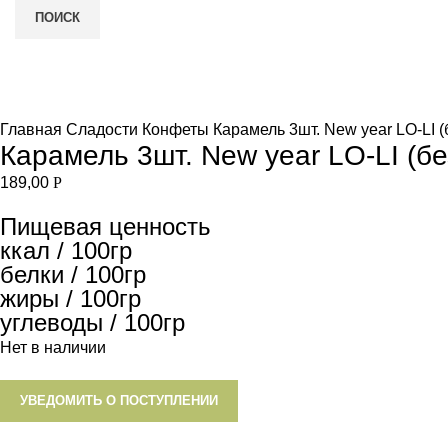
ПОИСК
Нет в наличии
и
Увеличить
Главная
Сладости
Конфеты
Карамель 3шт. New year LO-LI (б
Карамель 3шт. New year LO-LI (без
189,00
Р
Пищевая ценность
ккал / 100гр
белки / 100гр
жиры / 100гр
углеводы / 100гр
Нет в наличии
УВЕДОМИТЬ О ПОСТУПЛЕНИИ