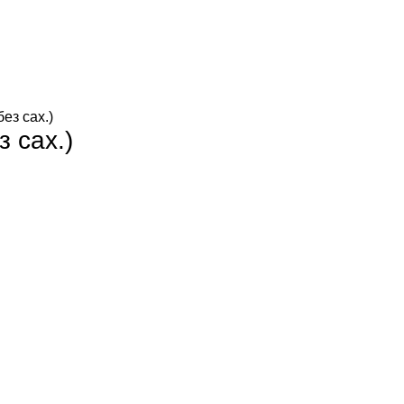
ез сах.)
 сах.)