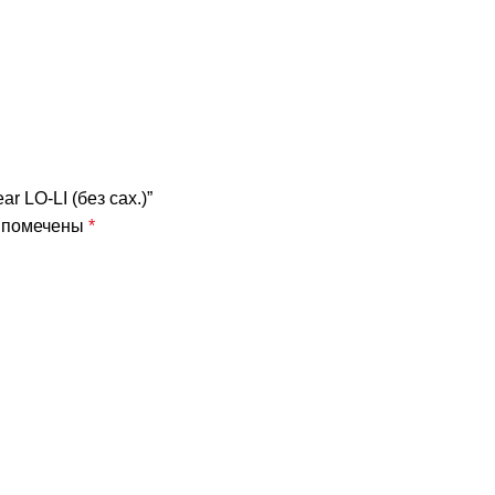
r LO-LI (без сах.)”
я помечены
*