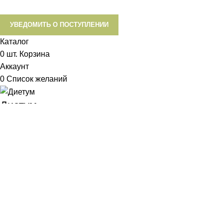
УВЕДОМИТЬ О ПОСТУПЛЕНИИ
Каталог
0
шт.
Корзина
Аккаунт
0
Список желаний
Диетум
Менеджер
I will be back soon
Добрый день!
У вас возникли вопросы? Мы с удовольствием на них
ответим!