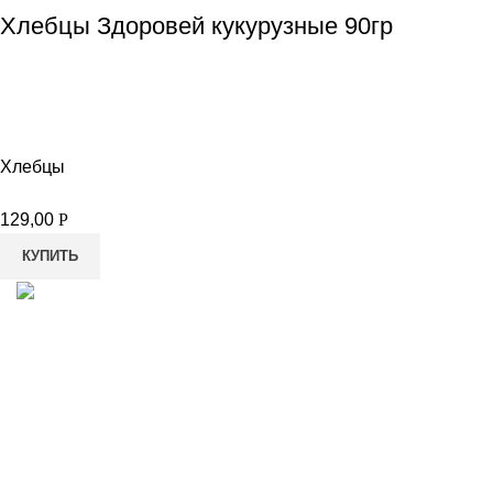
Хлебцы Здоровей кукурузные 90гр
Хлебцы
129,00
Р
КУПИТЬ
8-982-817-94-74
8-982-817-94-64
idietum@yandex.ru
Социальные сети: