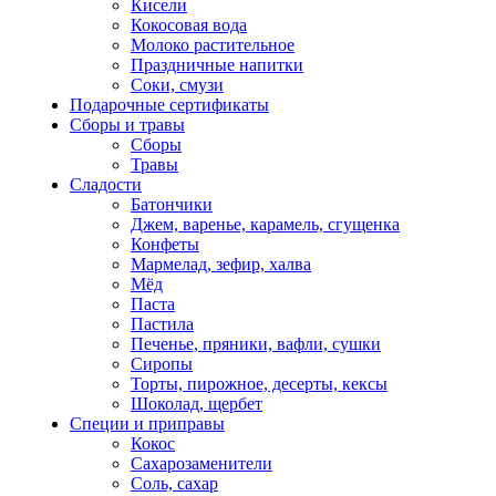
Кисели
Кокосовая вода
Молоко растительное
Праздничные напитки
Соки, смузи
Подарочные сертификаты
Сборы и травы
Сборы
Травы
Сладости
Батончики
Джем, варенье, карамель, сгущенка
Конфеты
Мармелад, зефир, халва
Мёд
Паста
Пастила
Печенье, пряники, вафли, сушки
Сиропы
Торты, пирожное, десерты, кексы
Шоколад, щербет
Специи и приправы
Кокос
Сахарозаменители
Соль, сахар