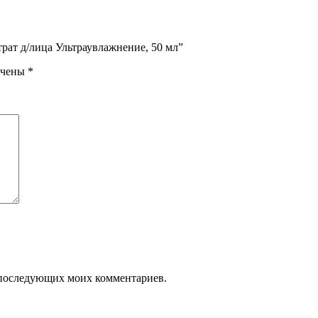
трат д/лица Ультраувлажнение, 50 мл”
ечены
*
ля последующих моих комментариев.