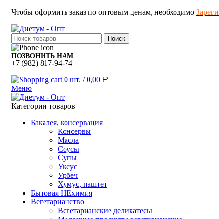
Чтобы оформить заказ по оптовым ценам, необходимо
Зареги
Поиск
ПОЗВОНИТЬ НАМ
+7 (982) 817-94-74
0
шт.
/
0,00
Р
Меню
Категории товаров
Бакалея, консервация
Консервы
Масла
Соусы
Супы
Уксус
Урбеч
Хумус, паштет
Бытовая НЕхимия
Вегетарианство
Вегетарианские деликатесы