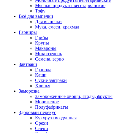
Молочные продукты вегетарианские
Мясные продукты вегетарианские
Тофу
Всё для выпечки
Для выпечки
Мука, смеси, крахмал
Гарниры
Грибы
Крупы
Макароны
Микрозелень
Семена, зерно
Завтраки
Гранола
Каши
Сухие завтраки
Хлопья
Заморозка
Замороженные овощи, ягоды, фрукты
Мороженое
Полуфабрикаты
Здоровый перекус
Кукуруза воздушная
Орехи
Снеки