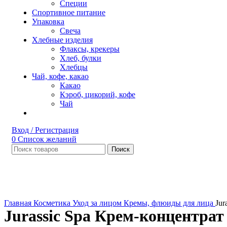
Специи
Спортивное питание
Упаковка
Свеча
Хлебные изделия
Флаксы, крекеры
Хлеб, булки
Хлебцы
Чай, кофе, какао
Какао
Кэроб, цикорий, кофе
Чай
Вход / Регистрация
0
Список желаний
Поиск
Нет в наличии
Увеличить
Главная
Косметика
Уход за лицом
Кремы, флюиды для лица
Jur
Jurassic Spa Крем-концентрат