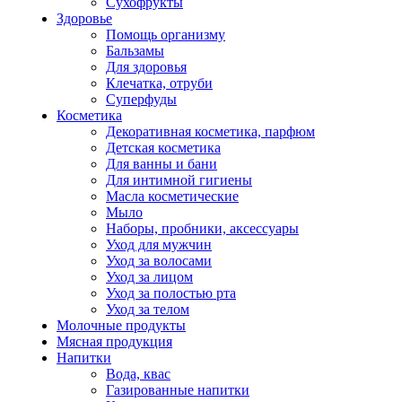
Сухофрукты
Здоровье
Помощь организму
Бальзамы
Для здоровья
Клечатка, отруби
Суперфуды
Косметика
Декоративная косметика, парфюм
Детская косметика
Для ванны и бани
Для интимной гигиены
Масла косметические
Мыло
Наборы, пробники, аксессуары
Уход для мужчин
Уход за волосами
Уход за лицом
Уход за полостью рта
Уход за телом
Молочные продукты
Мясная продукция
Напитки
Вода, квас
Газированные напитки