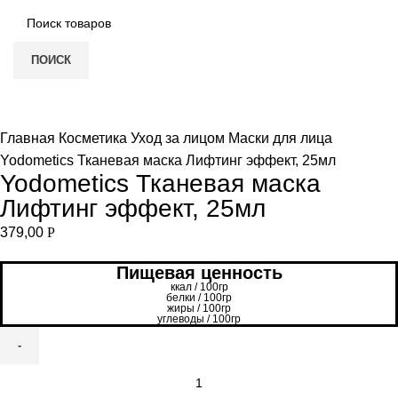
ПОИСК
Увеличить
Главная
Косметика
Уход за лицом
Маски для лица
Yodometics Тканевая маска Лифтинг эффект, 25мл
Yodometics Тканевая маска
Лифтинг эффект, 25мл
379,00
Р
Пищевая ценность
ккал / 100гр
белки / 100гр
жиры / 100гр
углеводы / 100гр
Количество
товара