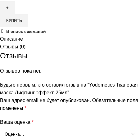
Yodometics
Тканевая
КУПИТЬ
маска
Лифтинг
В список желаний
эффект,
Описание
25мл
Отзывы (0)
Отзывы
Отзывов пока нет.
Будьте первым, кто оставил отзыв на “Yodometics Тканевая
маска Лифтинг эффект, 25мл”
Ваш адрес email не будет опубликован.
Обязательные поля
помечены
*
Ваша оценка
*