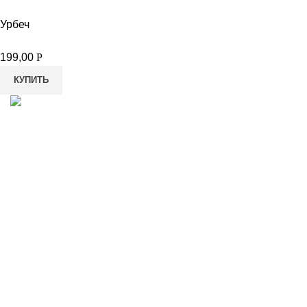
Урбеч
199,00
Р
КУПИТЬ
8-982-817-94-74
8-982-817-94-64
idietum@yandex.ru
Социальные сети: