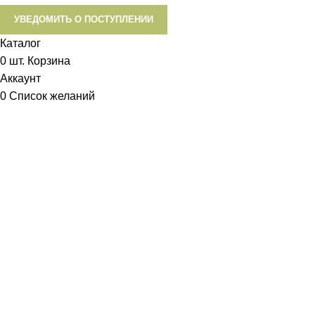
УВЕДОМИТЬ О ПОСТУПЛЕНИИ
Каталог
0
шт.
Корзина
Аккаунт
0
Список желаний
Диетум
Менеджер
I will be back soon
Добрый день!
У вас возникли вопросы? Мы с удовольствием на них
ответим!
Задать вопрос: