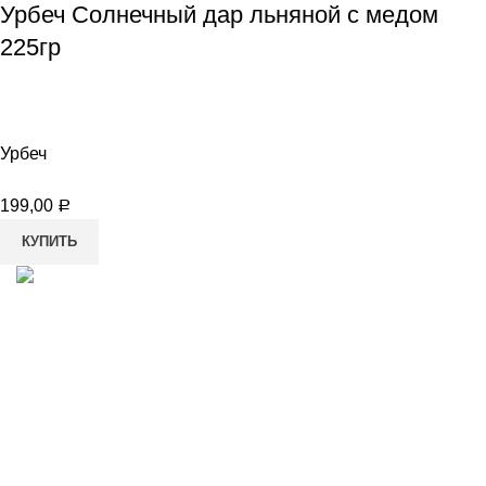
Урбеч Солнечный дар льняной с медом
225гр
Урбеч
199,00
Р
КУПИТЬ
8-982-817-94-74
8-982-817-94-64
idietum@yandex.ru
Социальные сети: