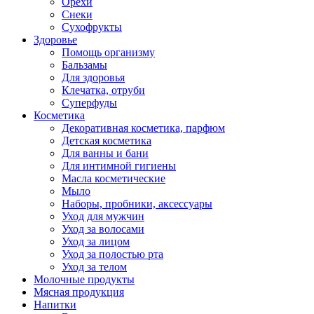
Орехи
Снеки
Сухофрукты
Здоровье
Помощь организму
Бальзамы
Для здоровья
Клечатка, отруби
Суперфуды
Косметика
Декоративная косметика, парфюм
Детская косметика
Для ванны и бани
Для интимной гигиены
Масла косметические
Мыло
Наборы, пробники, аксессуары
Уход для мужчин
Уход за волосами
Уход за лицом
Уход за полостью рта
Уход за телом
Молочные продукты
Мясная продукция
Напитки