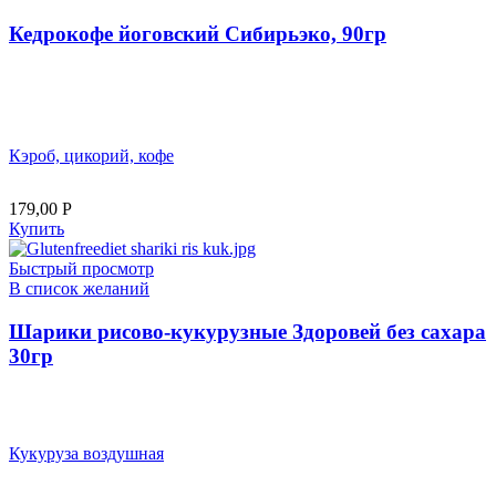
Кедрокофе йоговский Сибирьэко, 90гр
Кэроб, цикорий, кофе
179,00
Р
Купить
Быстрый просмотр
В список желаний
Шарики рисово-кукурузные Здоровей без сахара
30гр
Кукуруза воздушная