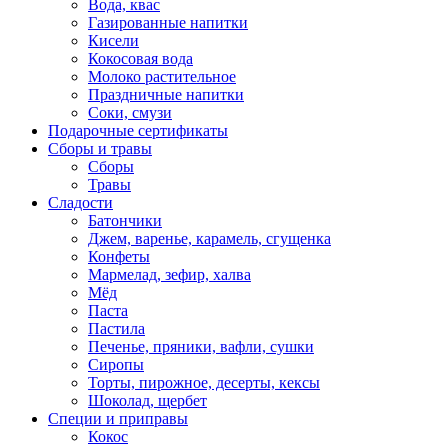
Вода, квас
Газированные напитки
Кисели
Кокосовая вода
Молоко растительное
Праздничные напитки
Соки, смузи
Подарочные сертификаты
Сборы и травы
Сборы
Травы
Сладости
Батончики
Джем, варенье, карамель, сгущенка
Конфеты
Мармелад, зефир, халва
Мёд
Паста
Пастила
Печенье, пряники, вафли, сушки
Сиропы
Торты, пирожное, десерты, кексы
Шоколад, щербет
Специи и приправы
Кокос