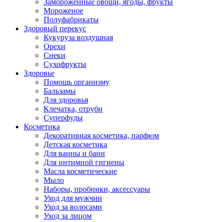
Замороженные овощи, ягоды, фрукты
Мороженое
Полуфабрикаты
Здоровый перекус
Кукуруза воздушная
Орехи
Снеки
Сухофрукты
Здоровье
Помощь организму
Бальзамы
Для здоровья
Клечатка, отруби
Суперфуды
Косметика
Декоративная косметика, парфюм
Детская косметика
Для ванны и бани
Для интимной гигиены
Масла косметические
Мыло
Наборы, пробники, аксессуары
Уход для мужчин
Уход за волосами
Уход за лицом