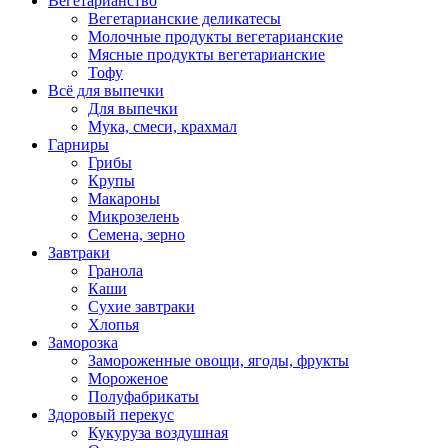
Вегетарианство
Вегетарианские деликатесы
Молочные продукты вегетарианские
Мясные продукты вегетарианские
Тофу
Всё для выпечки
Для выпечки
Мука, смеси, крахмал
Гарниры
Грибы
Крупы
Макароны
Микрозелень
Семена, зерно
Завтраки
Гранола
Каши
Сухие завтраки
Хлопья
Заморозка
Замороженные овощи, ягоды, фрукты
Мороженое
Полуфабрикаты
Здоровый перекус
Кукуруза воздушная