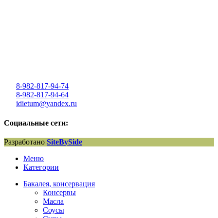
8-982-817-94-74
8-982-817-94-64
idietum@yandex.ru
Социальные сети:
Разработано
SiteBySide
Меню
Категории
Бакалея, консервация
Консервы
Масла
Соусы