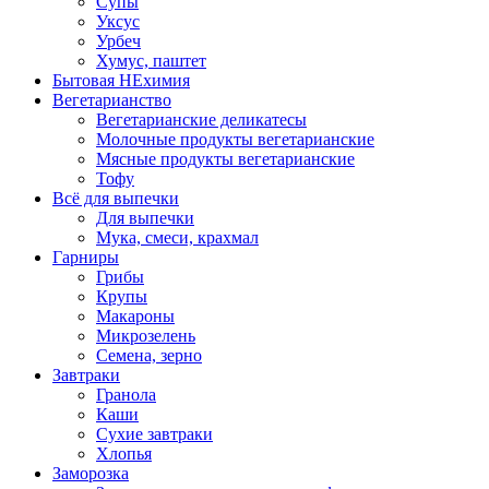
Супы
Уксус
Урбеч
Хумус, паштет
Бытовая НЕхимия
Вегетарианство
Вегетарианские деликатесы
Молочные продукты вегетарианские
Мясные продукты вегетарианские
Тофу
Всё для выпечки
Для выпечки
Мука, смеси, крахмал
Гарниры
Грибы
Крупы
Макароны
Микрозелень
Семена, зерно
Завтраки
Гранола
Каши
Сухие завтраки
Хлопья
Заморозка