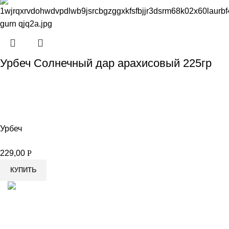
Урбеч Солнечный дар арахисовый 225гр
Урбеч
229,00
Р
КУПИТЬ
8-982-817-94-74
8-982-817-94-64