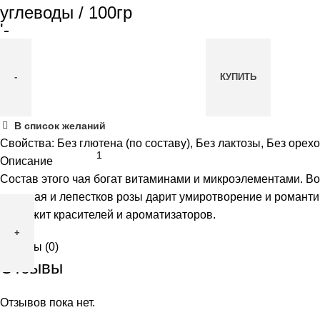
углеводы / 100гр
'-
КУПИТЬ
Количество
В список желаний
товара
Свойства:
Без глютена (по составу)
,
Без лактозы
,
Без орех
Иван-
Описание
чай
Состав этого чая богат витаминами и микроэлементами. 
с
иван чая и лепестков розы дарит умиротворение и романти
лепестками
содержит красителей и ароматизаторов.
роз
Отзывы (0)
Душа
Отзывы
леса,
50гр
Отзывов пока нет.