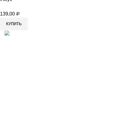
139,00
Р
КУПИТЬ
8-982-817-94-74
8-982-817-94-64
idietum@yandex.ru
Социальные сети: