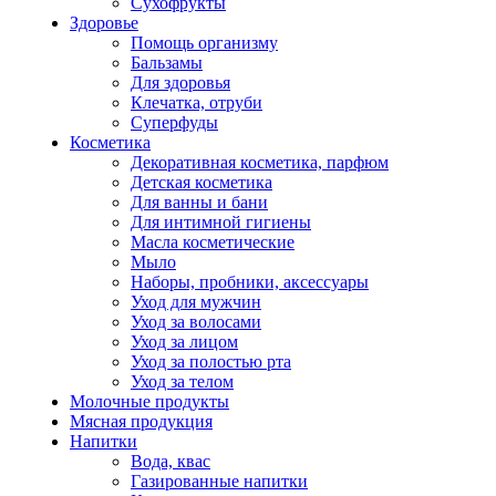
Сухофрукты
Здоровье
Помощь организму
Бальзамы
Для здоровья
Клечатка, отруби
Суперфуды
Косметика
Декоративная косметика, парфюм
Детская косметика
Для ванны и бани
Для интимной гигиены
Масла косметические
Мыло
Наборы, пробники, аксессуары
Уход для мужчин
Уход за волосами
Уход за лицом
Уход за полостью рта
Уход за телом
Молочные продукты
Мясная продукция
Напитки
Вода, квас
Газированные напитки