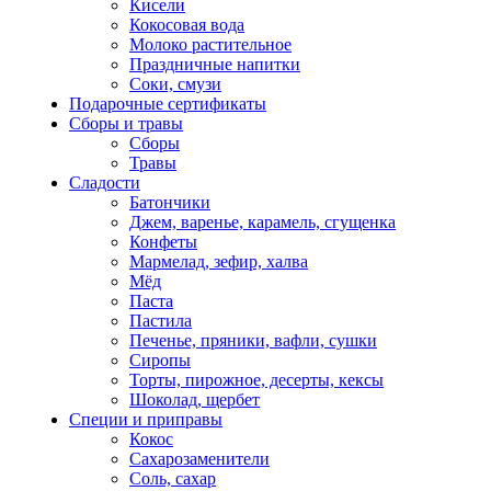
Кисели
Кокосовая вода
Молоко растительное
Праздничные напитки
Соки, смузи
Подарочные сертификаты
Сборы и травы
Сборы
Травы
Сладости
Батончики
Джем, варенье, карамель, сгущенка
Конфеты
Мармелад, зефир, халва
Мёд
Паста
Пастила
Печенье, пряники, вафли, сушки
Сиропы
Торты, пирожное, десерты, кексы
Шоколад, щербет
Специи и приправы
Кокос
Сахарозаменители
Соль, сахар