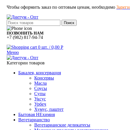
Чтобы оформить заказ по оптовым ценам, необходимо
Зареги
Поиск
ПОЗВОНИТЬ НАМ
+7 (982) 817-94-74
0
шт.
/
0,00
Р
Меню
Категории товаров
Бакалея, консервация
Консервы
Масла
Соусы
Супы
Уксус
Урбеч
Хумус, паштет
Бытовая НЕхимия
Вегетарианство
Вегетарианские деликатесы