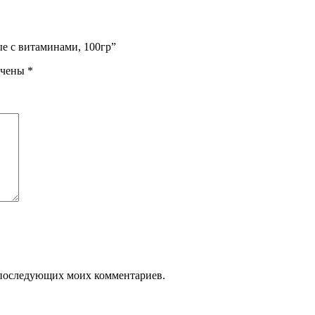
ые с витаминами, 100гр”
ечены
*
ля последующих моих комментариев.