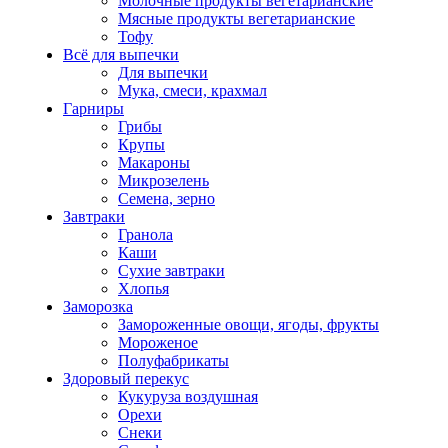
Молочные продукты вегетарианские
Мясные продукты вегетарианские
Тофу
Всё для выпечки
Для выпечки
Мука, смеси, крахмал
Гарниры
Грибы
Крупы
Макароны
Микрозелень
Семена, зерно
Завтраки
Гранола
Каши
Сухие завтраки
Хлопья
Заморозка
Замороженные овощи, ягоды, фрукты
Мороженое
Полуфабрикаты
Здоровый перекус
Кукуруза воздушная
Орехи
Снеки