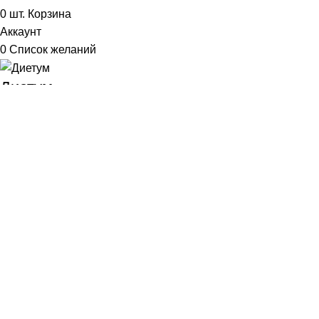
0
шт.
Корзина
Аккаунт
0
Список желаний
Диетум
Менеджер
I will be back soon
Добрый день!
У вас возникли вопросы? Мы с удовольствием на них
ответим!
Задать вопрос: