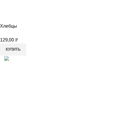
Хлебцы
129,00
Р
КУПИТЬ
8-982-817-94-74
8-982-817-94-64
idietum@yandex.ru
Социальные сети: