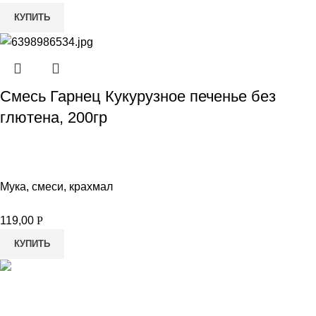
КУПИТЬ
Смесь Гарнец Кукурузное печенье без
глютена, 200гр
Мука, смеси, крахмал
119,00
Р
КУПИТЬ
8-982-817-94-74
8-982-817-94-64