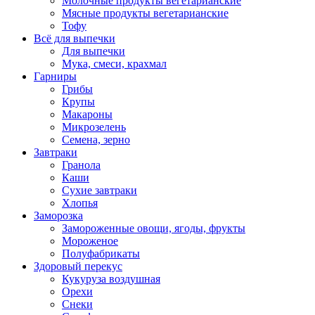
Молочные продукты вегетарианские
Мясные продукты вегетарианские
Тофу
Всё для выпечки
Для выпечки
Мука, смеси, крахмал
Гарниры
Грибы
Крупы
Макароны
Микрозелень
Семена, зерно
Завтраки
Гранола
Каши
Сухие завтраки
Хлопья
Заморозка
Замороженные овощи, ягоды, фрукты
Мороженое
Полуфабрикаты
Здоровый перекус
Кукуруза воздушная
Орехи
Снеки