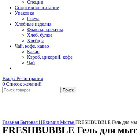
Специи
Спортивное питание
Упаковка
Свеча
Хлебные изделия
Флаксы, крекеры
Хлеб, булки
Хлебцы
Чай, кофе, какао
Какао
Кэроб, цикорий, кофе
Чай
Вход / Регистрация
0
Список желаний
Поиск
Нет в наличии
Увеличить
Главная
Бытовая НЕхимия
Мытье
FRESHBUBBLE Гель для мыть
FRESHBUBBLE Гель для мытья