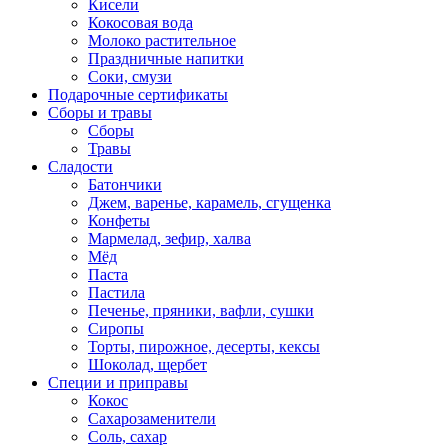
Кисели
Кокосовая вода
Молоко растительное
Праздничные напитки
Соки, смузи
Подарочные сертификаты
Сборы и травы
Сборы
Травы
Сладости
Батончики
Джем, варенье, карамель, сгущенка
Конфеты
Мармелад, зефир, халва
Мёд
Паста
Пастила
Печенье, пряники, вафли, сушки
Сиропы
Торты, пирожное, десерты, кексы
Шоколад, щербет
Специи и приправы
Кокос
Сахарозаменители
Соль, сахар