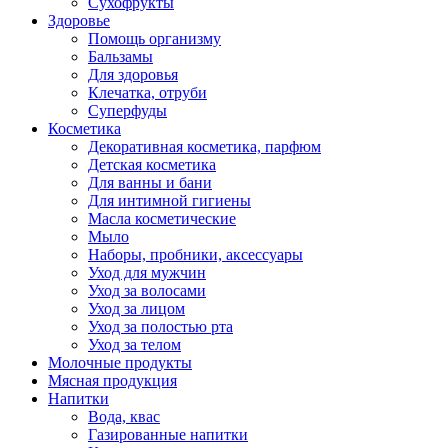
Сухофрукты
Здоровье
Помощь организму
Бальзамы
Для здоровья
Клечатка, отруби
Суперфуды
Косметика
Декоративная косметика, парфюм
Детская косметика
Для ванны и бани
Для интимной гигиены
Масла косметические
Мыло
Наборы, пробники, аксессуары
Уход для мужчин
Уход за волосами
Уход за лицом
Уход за полостью рта
Уход за телом
Молочные продукты
Мясная продукция
Напитки
Вода, квас
Газированные напитки