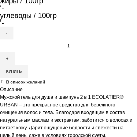
жиры / 100гр
'-
углеводы / 100гр
'-
Количество
товара
ECOLATIER
Urban
КУПИТЬ
Гель
и
д/
В список желаний
душа
Описание
мужской
Мужской гель для душа и шампунь 2 в 1 ECOLATIER®
2в1
URBAN – это прекрасное средство для бережного
"Грейпфрут
очищения волос и тела. Благодаря входящим в состав
и
натуральным маслам и экстрактам, заботится о волосах и
вербена",
питает кожу. Дарит ощущение бодрости и свежести на
600
целый день, даже в условиях городской суеты.