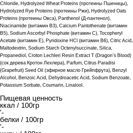
Chloride, Hydrolyzed Wheat Proteins (протеины Пшеницы),
Hydrolyzed Rye Proteins (протеины Ржи), Hydrolyzed Oats
Proteins (протеины Овса), Panthenol (Д-пантенол),
Niacinamide (витамин В3), Calcium Pantothenate (витамин
В5), Sodium Ascorbyl Phosphate (витамин С), Tocopheryl
Acetate (витамин Е), Pyridoxine HCl (витамин В6), Citric Acid,
Maltodextrin, Sodium Starch Octenylsuccinate, Silica,
Propanediol, Croton Lechleri Resin Extract T (Dragon’s Blood)
(сок дерева Кротон Лехлера), Parfum, Citrus Paradisi
(Grapefruit) Seed Oil (эфирное масло Грейпфрута), Benzyl
Alcohol, Benzoic Acid, Dehydroacetic Acid, Sodium Benzoate,
Potassium Sorbate, Coumarin, Linalool.
Пищевая ценность
ккал / 100гр
'-
белки / 100гр
'-