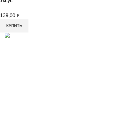
Уксус
139,00
Р
КУПИТЬ
8-982-817-94-74
8-982-817-94-64
idietum@yandex.ru
Социальные сети: