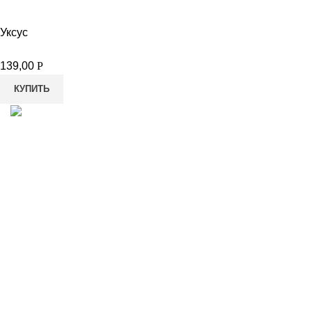
Уксус
139,00
Р
КУПИТЬ
8-982-817-94-74
8-982-817-94-64
idietum@yandex.ru
Социальные сети: