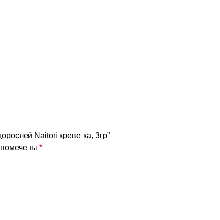
рослей Naitori креветка, 3гр”
я помечены
*