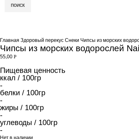
ПОИСК
Нет в наличии
и
Увеличить
Главная
Здоровый перекус
Снеки
Чипсы из морских водорос
Чипсы из морских водорослей Nait
55,00
Р
Пищевая ценность
ккал / 100гр
-
белки / 100гр
-
жиры / 100гр
-
углеводы / 100гр
-
Нет в наличии