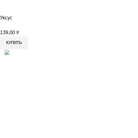
Уксус
139,00
Р
КУПИТЬ
8-982-817-94-74
8-982-817-94-64
idietum@yandex.ru
Социальные сети: