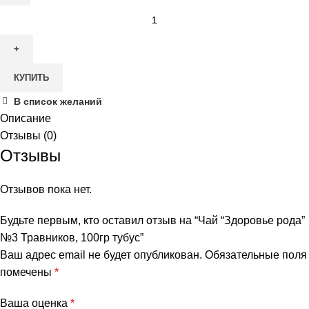
Количество
товара
Чай
"Здоровье
КУПИТЬ
рода"
№3
В список желаний
Травников,
Описание
100гр
Отзывы (0)
тубус
Отзывы
Отзывов пока нет.
Будьте первым, кто оставил отзыв на “Чай “Здоровье рода”
№3 Травников, 100гр тубус”
Ваш адрес email не будет опубликован.
Обязательные поля
помечены
*
Ваша оценка
*