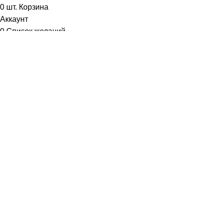
0
шт.
Корзина
Аккаунт
0
Список желаний
Диетум
Менеджер
I will be back soon
Добрый день!
У вас возникли вопросы? Мы с удовольствием на них
ответим!
Задать вопрос: