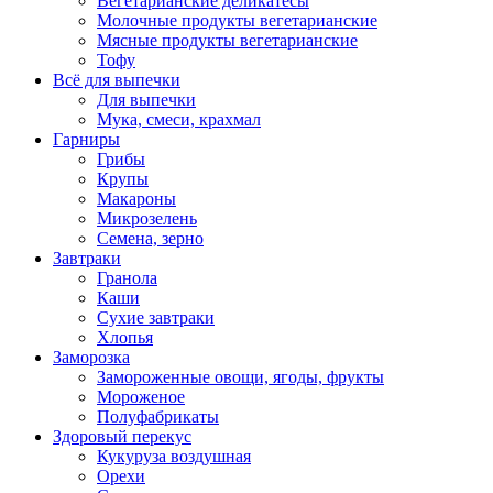
Вегетарианские деликатесы
Молочные продукты вегетарианские
Мясные продукты вегетарианские
Тофу
Всё для выпечки
Для выпечки
Мука, смеси, крахмал
Гарниры
Грибы
Крупы
Макароны
Микрозелень
Семена, зерно
Завтраки
Гранола
Каши
Сухие завтраки
Хлопья
Заморозка
Замороженные овощи, ягоды, фрукты
Мороженое
Полуфабрикаты
Здоровый перекус
Кукуруза воздушная
Орехи