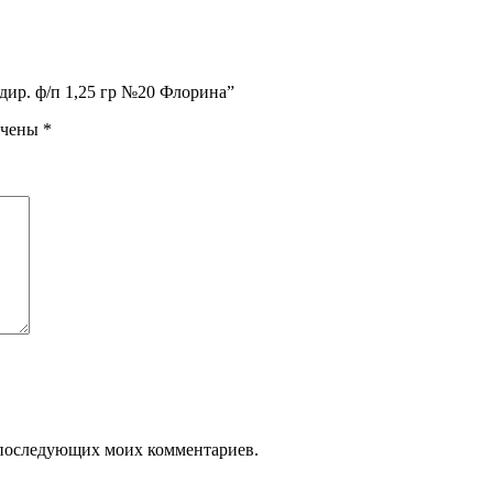
одир. ф/п 1,25 гр №20 Флорина”
ечены
*
ля последующих моих комментариев.