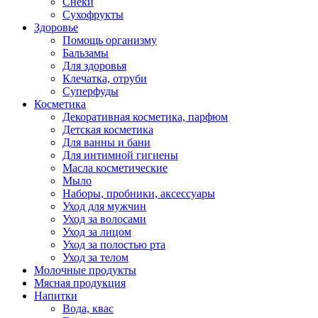
Снеки
Сухофрукты
Здоровье
Помощь организму
Бальзамы
Для здоровья
Клечатка, отруби
Суперфуды
Косметика
Декоративная косметика, парфюм
Детская косметика
Для ванны и бани
Для интимной гигиены
Масла косметические
Мыло
Наборы, пробники, аксессуары
Уход для мужчин
Уход за волосами
Уход за лицом
Уход за полостью рта
Уход за телом
Молочные продукты
Мясная продукция
Напитки
Вода, квас