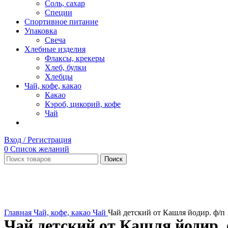
Соль, сахар
Специи
Спортивное питание
Упаковка
Свеча
Хлебные изделия
Флаксы, крекеры
Хлеб, булки
Хлебцы
Чай, кофе, какао
Какао
Кэроб, цикорий, кофе
Чай
Вход / Регистрация
0
Список желаний
Поиск
Нет в наличии
Увеличить
Главная
Чай, кофе, какао
Чай
Чай детский от Кашля йодир. ф/п
Чай детский от Кашля йодир. 