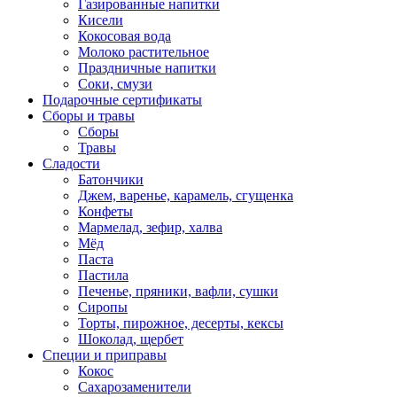
Газированные напитки
Кисели
Кокосовая вода
Молоко растительное
Праздничные напитки
Соки, смузи
Подарочные сертификаты
Сборы и травы
Сборы
Травы
Сладости
Батончики
Джем, варенье, карамель, сгущенка
Конфеты
Мармелад, зефир, халва
Мёд
Паста
Пастила
Печенье, пряники, вафли, сушки
Сиропы
Торты, пирожное, десерты, кексы
Шоколад, щербет
Специи и приправы
Кокос
Сахарозаменители