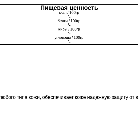
Пищевая ценность
ккал / 100гр
'-
белки / 100гр
'-
жиры / 100гр
'-
углеводы / 100гр
'-
юбого типа кожи, обеспечивает коже надежную защиту от в