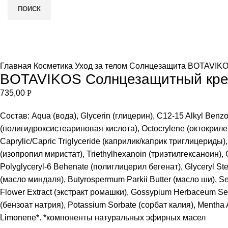
ПОИСК
Нет в наличии
и
Увеличить
Главная
Косметика
Уход за телом
Солнцезащита
BOTAVIKOS
BOTAVIKOS Солнцезащитный крем
735,00
Р
Состав: Aqua (вода), Glycerin (глицерин), C12-15 Alkyl Benzo
(полигидроксистеариновая кислота), Octocrylene (октокрилен
Caprylic/Capric Triglyceride (каприлик/каприк триглицерид
(изопропил миристат), Triethylhexanoin (триэтилгексаноин), C
Polyglyceryl-6 Behenate (полиглицерил бегенат), Glyceryl Ste
(масло миндаля), Butyrospermum Parkii Butter (масло ши), Se
Flower Extract (экстракт ромашки), Gossypium Herbaceum See
(бензоат натрия), Potassium Sorbate (сорбат калия), Mentha 
Limonene*. *компоненты натуральных эфирных масел