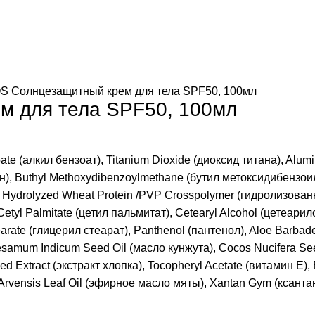
 Солнцезащитный крем для тела SPF50, 100мл
 для тела SPF50, 100мл
ate (алкил бензоат), Titanium Dioxide (диоксид титана), Alum
), Buthyl Methoxydibenzoylmethane (бутил метоксидибензоилм
ы), Hydrolyzed Wheat Protein /PVP Crosspolymer (гидролизов
etyl Palmitate (цетил пальмитат), Cetearyl Alcohol (цетеарил
arate (глицерил стеарат), Panthenol (пантенол), Aloe Barbade
samum Indicum Seed Oil (масло кунжута), Cocos Nucifera Seed
d Extract (экстракт хлопка), Tocopheryl Acetate (витамин Е)
Arvensis Leaf Oil (эфирное масло мяты), Xantan Gym (ксантан