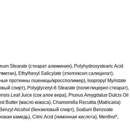
inum Stearate (стеарат алюминия), Polyhydroxystearic Acid
етан), Ethylhexyl Salicylate (этилгексил салицилат),
анные протеины пшеницы/кроссполимер), Isopropyl Myristate
овый спирт), Polyglyceryl-6 Stearatе (полиглицерил стеарат),
nsis Leaf Juice (сок алое вера), Prunus Amygdalus Dulcis Oil
 Butter (масло кокоса), Chamomilla Recutita (Matricaria)
, Benzyl Alcohol (бензиловый спирт), Sodium Benzoate
овая камедь), Citric Acid (лимонная кислота), Menthol*,