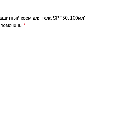
ащитный крем для тела SPF50, 100мл”
я помечены
*