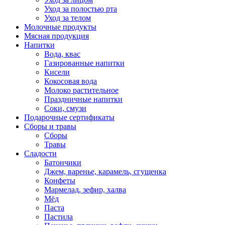
Уход за полостью рта
Уход за телом
Молочные продукты
Мясная продукция
Напитки
Вода, квас
Газированные напитки
Кисели
Кокосовая вода
Молоко растительное
Праздничные напитки
Соки, смузи
Подарочные сертификаты
Сборы и травы
Сборы
Травы
Сладости
Батончики
Джем, варенье, карамель, сгущенка
Конфеты
Мармелад, зефир, халва
Мёд
Паста
Пастила