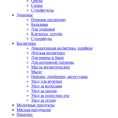
Орехи
Снеки
Сухофрукты
Здоровье
Помощь организму
Бальзамы
Для здоровья
Клечатка, отруби
Суперфуды
Косметика
Декоративная косметика, парфюм
Детская косметика
Для ванны и бани
Для интимной гигиены
Масла косметические
Мыло
Наборы, пробники, аксессуары
Уход для мужчин
Уход за волосами
Уход за лицом
Уход за полостью рта
Уход за телом
Молочные продукты
Мясная продукция
Напитки