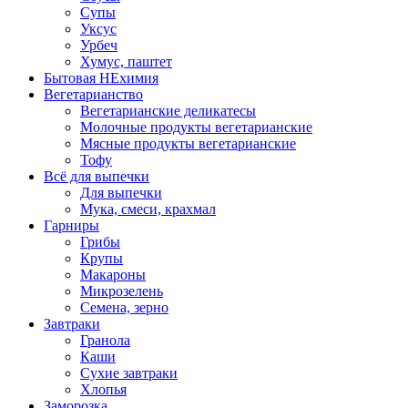
Супы
Уксус
Урбеч
Хумус, паштет
Бытовая НЕхимия
Вегетарианство
Вегетарианские деликатесы
Молочные продукты вегетарианские
Мясные продукты вегетарианские
Тофу
Всё для выпечки
Для выпечки
Мука, смеси, крахмал
Гарниры
Грибы
Крупы
Макароны
Микрозелень
Семена, зерно
Завтраки
Гранола
Каши
Сухие завтраки
Хлопья
Заморозка