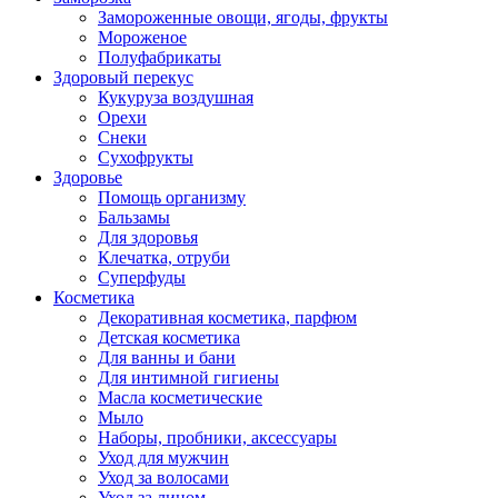
Замороженные овощи, ягоды, фрукты
Мороженое
Полуфабрикаты
Здоровый перекус
Кукуруза воздушная
Орехи
Снеки
Сухофрукты
Здоровье
Помощь организму
Бальзамы
Для здоровья
Клечатка, отруби
Суперфуды
Косметика
Декоративная косметика, парфюм
Детская косметика
Для ванны и бани
Для интимной гигиены
Масла косметические
Мыло
Наборы, пробники, аксессуары
Уход для мужчин
Уход за волосами
Уход за лицом