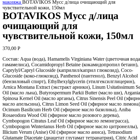
макияжа
BOTAVIKOS Мусс д/лица очищающий для
чувствительной кожи, 150мл
BOTAVIKOS Мусс д/лица
очищающий для
чувствительной кожи, 150мл
370,00
Р
Состав: Aqua (вода), Hamamelis Virginiana Water (цветочная вода
гамамелиса), Cocamidopropyl Betaine (кокамидопропил бетаин),
Caprylyl/Capryl Glucoside (каприлил/каприл глюкозид), Coco-
Glucoside (коко-глюкозид), Panthenol (пантенол), Benzyl Alcohol
(бензиловый спирт), Ethylhexylglycerin (этилгексилглицерин),
Arnica Montana Extract (экстракт арники), Linum Usitatissimum S
Oil (масло льна), Butyrospermum Parkii Butter (масло ши), Argania
Spinosa Kernel Oil (масло арганы), Citrus Sinensis Peel Oil (эфирн
масло апельсина), Citrus Limon Seed Oil (эфирное масло лимона)
Ocimum Basilicum Herb Oil (эфирное масло базилика), Aniba
Rosaeodora Wood Oil (эфирное масло розового дерева),
Cymbopogon Citratus Leaf Oil (эфирное масло лемонграсса),
Cymbopogon Winterianus Herb Oil (эфирное масло цитронеллы),
Illicium Verum (Anise) Oil (эфирное масло аниса), Tetrasodium
Glutamate Diacetate (диацетат глутамат тетранатрия), Citric Acid