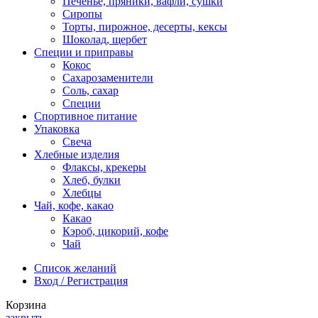
Печенье, пряники, вафли, сушки
Сиропы
Торты, пирожное, десерты, кексы
Шоколад, щербет
Специи и приправы
Кокос
Сахарозаменители
Соль, сахар
Специи
Спортивное питание
Упаковка
Свеча
Хлебные изделия
Флаксы, крекеры
Хлеб, булки
Хлебцы
Чай, кофе, какао
Какао
Кэроб, цикорий, кофе
Чай
Список желаний
Вход / Регистрация
Корзина
закрыть