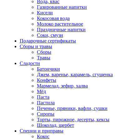
Вода, квас
Газированные напитки
Кисели
Кокосовая вода
Молоко растительное
Праздничные напитки
Соки, смузи
Подарочные сертификаты
Сборы и травы
Сборы
Травы
Сладости
Батончики
Джем, варенье, карамель, сгущенка
Конфеты
Мармелад, зефир, халва
Мёд
Паста
Пастила
Печенье, пряники, вафли, сушки
Сиропы
Торты, пирожное, десерты, кексы
Шоколад, щербет
Специи и приправы
Кокос