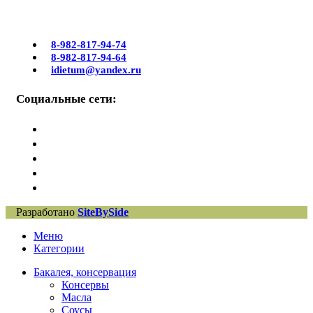
8-982-817-94-74
8-982-817-94-64
idietum@yandex.ru
Социальные сети:
Разработано
SiteBySide
Меню
Категории
Бакалея, консервация
Консервы
Масла
Соусы