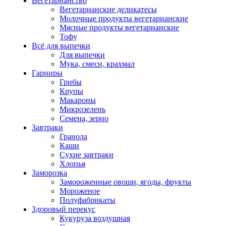
Вегетарианство
Вегетарианские деликатесы
Молочные продукты вегетарианские
Мясные продукты вегетарианские
Тофу
Всё для выпечки
Для выпечки
Мука, смеси, крахмал
Гарниры
Грибы
Крупы
Макароны
Микрозелень
Семена, зерно
Завтраки
Гранола
Каши
Сухие завтраки
Хлопья
Заморозка
Замороженные овощи, ягоды, фрукты
Мороженое
Полуфабрикаты
Здоровый перекус
Кукуруза воздушная