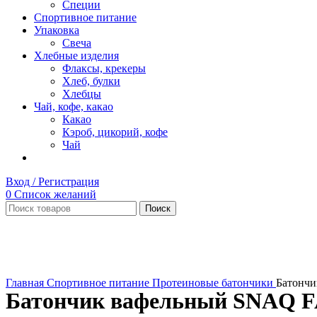
Специи
Спортивное питание
Упаковка
Свеча
Хлебные изделия
Флаксы, крекеры
Хлеб, булки
Хлебцы
Чай, кофе, какао
Какао
Кэроб, цикорий, кофе
Чай
Вход / Регистрация
0
Список желаний
Поиск
Нет в наличии
Увеличить
Главная
Спортивное питание
Протеиновые батончики
Батончи
Батончик вафельный SNAQ FA