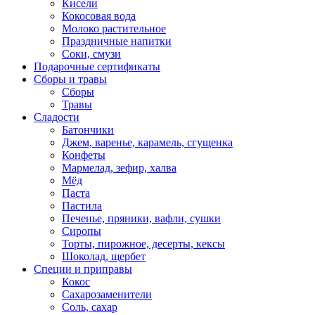
Кисели
Кокосовая вода
Молоко растительное
Праздничные напитки
Соки, смузи
Подарочные сертификаты
Сборы и травы
Сборы
Травы
Сладости
Батончики
Джем, варенье, карамель, сгущенка
Конфеты
Мармелад, зефир, халва
Мёд
Паста
Пастила
Печенье, пряники, вафли, сушки
Сиропы
Торты, пирожное, десерты, кексы
Шоколад, щербет
Специи и приправы
Кокос
Сахарозаменители
Соль, сахар