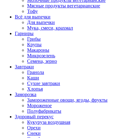
Молочные продукты вегетарианские
Мясные продукты вегетарианские
Тофу
Всё для выпечки
Для выпечки
Мука, смеси, крахмал
Гарниры
Грибы
Крупы
Макароны
Микрозелень
Семена, зерно
Завтраки
Гранола
Каши
Сухие завтраки
Хлопья
Заморозка
Замороженные овощи, ягоды, фрукты
Мороженое
Полуфабрикаты
Здоровый перекус
Кукуруза воздушная
Орехи
Снеки