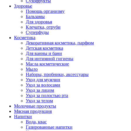
Сухофрукты
Здоровье
Помощь организму
Бальзамы
Для здоровья
Клечатка, отруби
Суперфуды
Косметика
Декоративная косметика, парфюм
Детская косметика
Для ванны и бани
Для интимной гигиены
Масла косметические
Мыло
Наборы, пробники, аксессуары
Уход для мужчин
Уход за волосами
Уход за лицом
Уход за полостью рта
Уход за телом
Молочные продукты
Мясная продукция
Напитки
Вода, квас
Газированные напитки