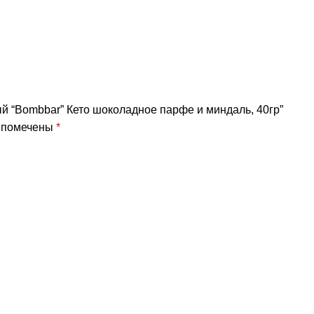
ый “Bombbar” Кето шоколадное парфе и миндаль, 40гр”
я помечены
*