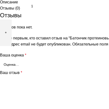
товара
Описание
Батончик
Отзывы (0)
протеиновый
Отзывы
"Bombbar"
Кето
Отзывов пока нет.
шоколадное
Будьте первым, кто оставил отзыв на “Батончик протеинов
парфе
Ваш адрес email не будет опубликован.
Обязательные пол
и
миндаль,
Ваша оценка
*
40гр
Ваш отзыв
*