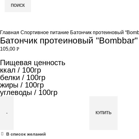
ПОИСК
Увеличить
и
Главная
Спортивное питание
Батончик протеиновый “Bomb
Батончик протеиновый "Bombbar"
105,00
Р
Пищевая ценность
ккал / 100гр
белки / 100гр
жиры / 100гр
углеводы / 100гр
КУПИТЬ
Количество
В список желаний