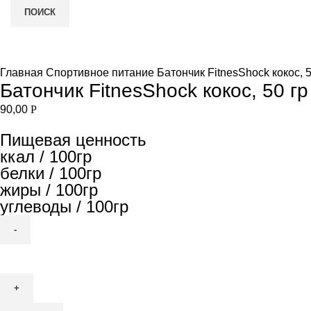
ПОИСК
Увеличить
и
Главная
Спортивное питание
Батончик FitnesShock кокос, 5
Батончик FitnesShock кокос, 50 гр
90,00
Р
Пищевая ценность
ккал / 100гр
белки / 100гр
жиры / 100гр
углеводы / 100гр
Количество
товара
Батончик
FitnesShock