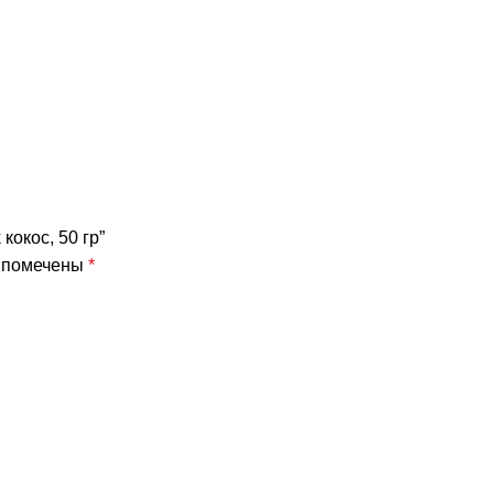
кокос, 50 гр”
я помечены
*