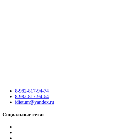
8-982-817-94-74
8-982-817-94-64
idietum@yandex.ru
Социальные сети: