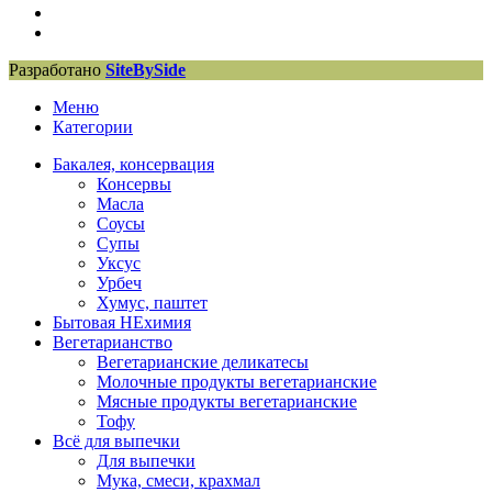
Разработано
SiteBySide
Меню
Категории
Бакалея, консервация
Консервы
Масла
Соусы
Супы
Уксус
Урбеч
Хумус, паштет
Бытовая НЕхимия
Вегетарианство
Вегетарианские деликатесы
Молочные продукты вегетарианские
Мясные продукты вегетарианские
Тофу
Всё для выпечки
Для выпечки
Мука, смеси, крахмал