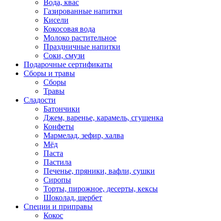
Вода, квас
Газированные напитки
Кисели
Кокосовая вода
Молоко растительное
Праздничные напитки
Соки, смузи
Подарочные сертификаты
Сборы и травы
Сборы
Травы
Сладости
Батончики
Джем, варенье, карамель, сгущенка
Конфеты
Мармелад, зефир, халва
Мёд
Паста
Пастила
Печенье, пряники, вафли, сушки
Сиропы
Торты, пирожное, десерты, кексы
Шоколад, щербет
Специи и приправы
Кокос