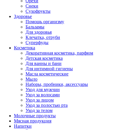
Орехи
Снеки
Сухофрукты
Здоровье
Помощь организму
Бальзамы
Для здоровья
Клечатка, отруби
Суперфуды
Косметика
Декоративная косметика, парфюм
Детская косметика
Для ванны и бани
Для интимной гигиены
Масла косметические
Мыло
Наборы, пробники, аксессуары
Уход для мужчин
Уход за волосами
Уход за лицом
Уход за полостью рта
Уход за телом
Молочные продукты
Мясная продукция
Напитки