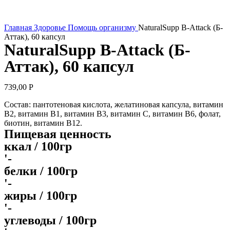
Увеличить
Главная
Здоровье
Помощь организму
NaturalSupp B-Attack (Б-
Аттак), 60 капсул
NaturalSupp B-Attack (Б-
Аттак), 60 капсул
739,00
Р
Состав: пантотеновая кислота, желатиновая капсула, витамин
В2, витамин В1, витамин В3, витамин С, витамин В6, фолат,
биотин, витамин В12.
Пищевая ценность
ккал / 100гр
'-
белки / 100гр
'-
жиры / 100гр
'-
углеводы / 100гр