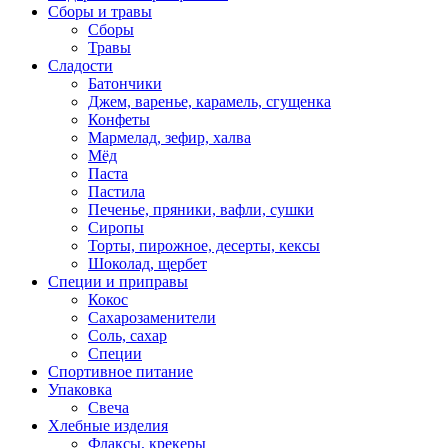
Сборы и травы
Сборы
Травы
Сладости
Батончики
Джем, варенье, карамель, сгущенка
Конфеты
Мармелад, зефир, халва
Мёд
Паста
Пастила
Печенье, пряники, вафли, сушки
Сиропы
Торты, пирожное, десерты, кексы
Шоколад, щербет
Специи и приправы
Кокос
Сахарозаменители
Соль, сахар
Специи
Спортивное питание
Упаковка
Свеча
Хлебные изделия
Флаксы, крекеры