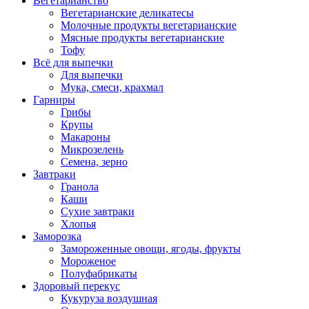
Вегетарианство
Вегетарианские деликатесы
Молочные продукты вегетарианские
Мясные продукты вегетарианские
Тофу
Всё для выпечки
Для выпечки
Мука, смеси, крахмал
Гарниры
Грибы
Крупы
Макароны
Микрозелень
Семена, зерно
Завтраки
Гранола
Каши
Сухие завтраки
Хлопья
Заморозка
Замороженные овощи, ягоды, фрукты
Мороженое
Полуфабрикаты
Здоровый перекус
Кукуруза воздушная