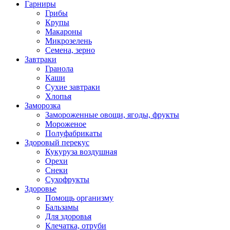
Гарниры
Грибы
Крупы
Макароны
Микрозелень
Семена, зерно
Завтраки
Гранола
Каши
Сухие завтраки
Хлопья
Заморозка
Замороженные овощи, ягоды, фрукты
Мороженое
Полуфабрикаты
Здоровый перекус
Кукуруза воздушная
Орехи
Снеки
Сухофрукты
Здоровье
Помощь организму
Бальзамы
Для здоровья
Клечатка, отруби