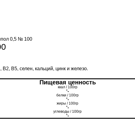
пол 0,5 № 100
00
В2, В5, селен, кальций, цинк и железо.
Пищевая ценность
ккал / 100гр
'-
белки / 100гр
'-
жиры / 100гр
'-
углеводы / 100гр
'-