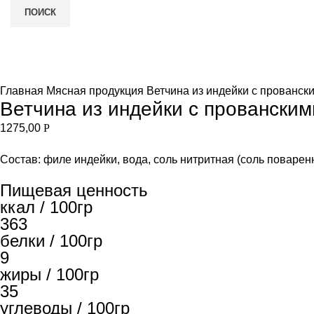
ПОИСК
Нет в наличии
и
Увеличить
Главная
Мясная продукция
Ветчина из индейки с прованс
Ветчина из индейки с провански
1275,00
Р
Состав: филе индейки, вода, соль нитритная (соль поварен
Пищевая ценность
ккал / 100гр
363
белки / 100гр
9
жиры / 100гр
35
углеводы / 100гр