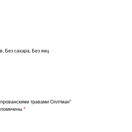
ов
,
Без сахара
,
Без яиц
 с прованскими травами Оллтман”
я помечены
*