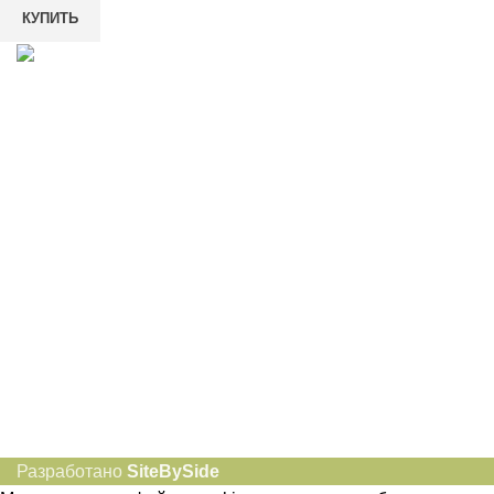
КУПИТЬ
8-982-817-94-74
8-982-817-94-64
idietum@yandex.ru
Социальные сети:
Разработано
SiteBySide