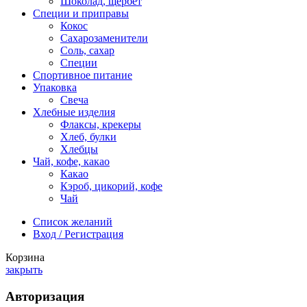
Шоколад, щербет
Специи и приправы
Кокос
Сахарозаменители
Соль, сахар
Специи
Спортивное питание
Упаковка
Свеча
Хлебные изделия
Флаксы, крекеры
Хлеб, булки
Хлебцы
Чай, кофе, какао
Какао
Кэроб, цикорий, кофе
Чай
Список желаний
Вход / Регистрация
Корзина
закрыть
Авторизация