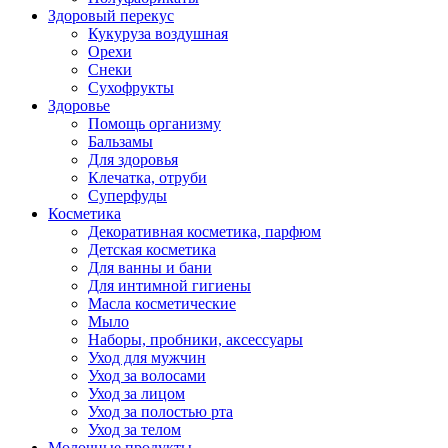
Здоровый перекус
Кукуруза воздушная
Орехи
Снеки
Сухофрукты
Здоровье
Помощь организму
Бальзамы
Для здоровья
Клечатка, отруби
Суперфуды
Косметика
Декоративная косметика, парфюм
Детская косметика
Для ванны и бани
Для интимной гигиены
Масла косметические
Мыло
Наборы, пробники, аксессуары
Уход для мужчин
Уход за волосами
Уход за лицом
Уход за полостью рта
Уход за телом
Молочные продукты