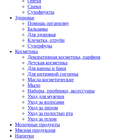
Орехи
Снеки
Сухофрукты
Здоровье
Помощь организму
Бальзамы
Для здоровья
Клечатка, отруби
Суперфуды
Косметика
Декоративная косметика, парфюм
Детская косметика
Для ванны и бани
Для интимной гигиены
Масла косметические
Мыло
Наборы, пробники, аксессуары
Уход для мужчин
Уход за волосами
Уход за лицом
Уход за полостью рта
Уход за телом
Молочные продукты
Мясная продукция
Напитки