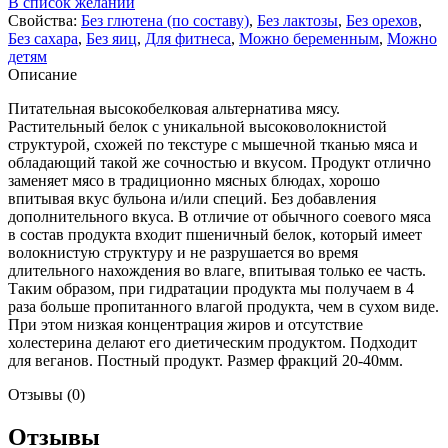
В список желаний
Свойства:
Без глютена (по составу)
,
Без лактозы
,
Без орехов
,
Без сахара
,
Без яиц
,
Для фитнеса
,
Можно беременным
,
Можно
детям
Описание
Питательная высокобелковая альтернатива мясу.
Растительный белок с уникальной высоковолокнистой
структурой, схожей по текстуре с мышечной тканью мяса и
обладающий такой же сочностью и вкусом. Продукт отлично
заменяет мясо в традиционно мясных блюдах, хорошо
впитывая вкус бульона и/или специй. Без добавления
дополнительного вкуса. В отличие от обычного соевого мяса
в состав продукта входит пшеничный белок, который имеет
волокнистую структуру и не разрушается во время
длительного нахождения во влаге, впитывая только ее часть.
Таким образом, при гидратации продукта мы получаем в 4
раза больше пропитанного влагой продукта, чем в сухом виде.
При этом низкая концентрация жиров и отсутствие
холестерина делают его диетическим продуктом. Подходит
для веганов. Постный продукт. Размер фракций 20-40мм.
Отзывы (0)
Отзывы