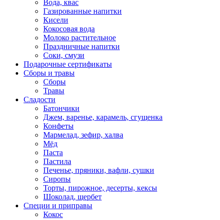
Вода, квас
Газированные напитки
Кисели
Кокосовая вода
Молоко растительное
Праздничные напитки
Соки, смузи
Подарочные сертификаты
Сборы и травы
Сборы
Травы
Сладости
Батончики
Джем, варенье, карамель, сгущенка
Конфеты
Мармелад, зефир, халва
Мёд
Паста
Пастила
Печенье, пряники, вафли, сушки
Сиропы
Торты, пирожное, десерты, кексы
Шоколад, щербет
Специи и приправы
Кокос