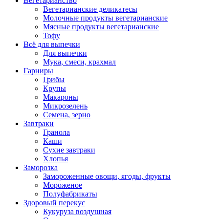
Вегетарианство
Вегетарианские деликатесы
Молочные продукты вегетарианские
Мясные продукты вегетарианские
Тофу
Всё для выпечки
Для выпечки
Мука, смеси, крахмал
Гарниры
Грибы
Крупы
Макароны
Микрозелень
Семена, зерно
Завтраки
Гранола
Каши
Сухие завтраки
Хлопья
Заморозка
Замороженные овощи, ягоды, фрукты
Мороженое
Полуфабрикаты
Здоровый перекус
Кукуруза воздушная