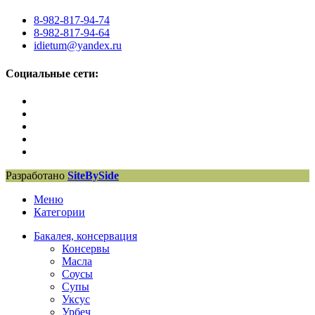
8-982-817-94-74
8-982-817-94-64
idietum@yandex.ru
Социальные сети:
Разработано
SiteBySide
Меню
Категории
Бакалея, консервация
Консервы
Масла
Соусы
Супы
Уксус
Урбеч