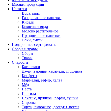
Мясная продукция
Напитки
Вода, квас
Газированные напитки
Кисели
Кокосовая вода
Молоко растительное
Праздничные напитки
Соки, смузи
Подарочные сертификаты
Сборы и травы
Сборы
Травы
Сладости
Батончики
Джем, варенье, карамель, сгущенка
Конфеты
Мармелад, зефир, халва
Мёд
Паста
Пастила
Печенье, пряники, вафли, сушки
Сиропы
Торты, пирожное, десерты, кексы