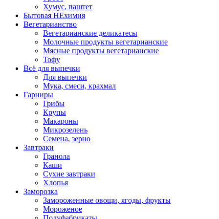
Хумус, паштет
Бытовая НЕхимия
Вегетарианство
Вегетарианские деликатесы
Молочные продукты вегетарианские
Мясные продукты вегетарианские
Тофу
Всё для выпечки
Для выпечки
Мука, смеси, крахмал
Гарниры
Грибы
Крупы
Макароны
Микрозелень
Семена, зерно
Завтраки
Гранола
Каши
Сухие завтраки
Хлопья
Заморозка
Замороженные овощи, ягоды, фрукты
Мороженое
Полуфабрикаты