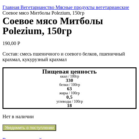
Увеличить
Главная
Вегетарианство
Мясные продукты вегетарианские
Соевое мясо Митболы Polezium, 150гр
Соевое мясо Митболы
Polezium, 150гр
190,00
Р
Состав: смесь пшеничного и соевого белков, пшеничный
крахмал, кукурузный крахмал
Пищевая ценность
ккал / 100гр
330
белки / 100гр
63
жиры / 100гр
0,5
углеводы / 100гр
18
Нет в наличии
Уведомить о поступлении