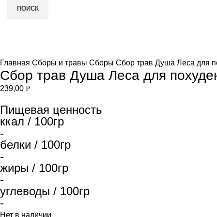
ПОИСК
Нет в наличии
и
Увеличить
Главная
Сборы и травы
Сборы
Сбор трав Душа Леса для п
Сбор трав Душа Леса для похуден
239,00
Р
Пищевая ценность
ккал / 100гр
-
белки / 100гр
-
жиры / 100гр
-
углеводы / 100гр
-
Нет в наличии