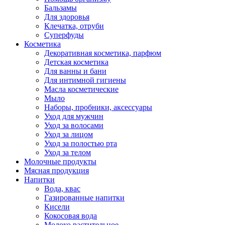
Бальзамы
Для здоровья
Клечатка, отруби
Суперфуды
Косметика
Декоративная косметика, парфюм
Детская косметика
Для ванны и бани
Для интимной гигиены
Масла косметические
Мыло
Наборы, пробники, аксессуары
Уход для мужчин
Уход за волосами
Уход за лицом
Уход за полостью рта
Уход за телом
Молочные продукты
Мясная продукция
Напитки
Вода, квас
Газированные напитки
Кисели
Кокосовая вода
Молоко растительное