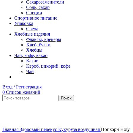
Сахарозаменители
Соль, сахар
Специи
Спортивное питание
Упаковка
Свеча
Хлебные изделия
Флаксы, крекеры
Хлеб, булки
Хлебцы
Чай, кофе, какао
Какао
Кэроб, цикорий, кофе
Чай
Вход / Регистрация
0
Список желаний
Поиск
Нет в наличии
Увеличить
Главная
Здоровый перекус
Кукуруза воздушная
Попкорн Holy