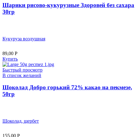
Шарики рисово-кукурузные Здоровей без сахара
30гр
Кукуруза воздушная
89,00
Р
Купить
Быстрый просмотр
В список желаний
Шоколад Добро горький 72% какао на пекмезе,
50гр
Шоколад, щербет
155,00
Р