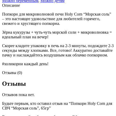
Можно беременным
,
Можно детям
Описание
Попкорн для микроволновой печи Holy Corn “Морская соль”
– это настоящее удовольствие для любителей горячего,
свежего и хрустящего попкорна.
Зёрна кукурузы + чуть-чуть морской соли + микроволновка =
идеальный план на вечер!
Cкорее кладите упаковку в печь на 2-3 минуты, подождите 2-3
секунды между хлопками. Все, готово! Аккуратно доставайте
пачку и наслаждайтесь воздушным как облачко попкорном.
#холикорни каждый день!
Отзывы (0)
Отзывы
Отзывов пока нет.
Будьте первым, кто оставил отзыв на “Попкорн Holy Corn для
СВЧ “Морская соль”, 65гр”