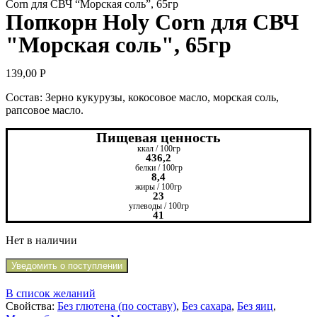
Corn для СВЧ “Морская соль”, 65гр
Попкорн Holy Corn для СВЧ
"Морская соль", 65гр
139,00
Р
Состав: Зерно кукурузы, кокосовое масло, морская соль,
рапсовое масло.
Пищевая ценность
ккал / 100гр
436,2
белки / 100гр
8,4
жиры / 100гр
23
углеводы / 100гр
41
Нет в наличии
Уведомить о поступлении
В список желаний
Свойства:
Без глютена (по составу)
,
Без сахара
,
Без яиц
,