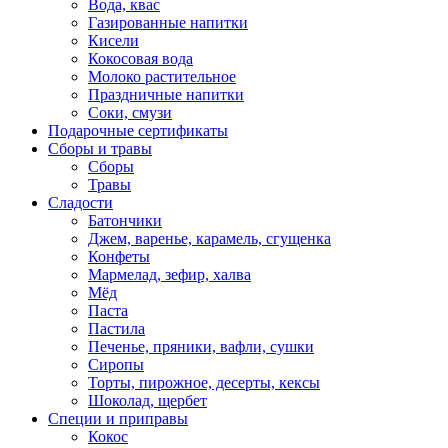
Вода, квас
Газированные напитки
Кисели
Кокосовая вода
Молоко растительное
Праздничные напитки
Соки, смузи
Подарочные сертификаты
Сборы и травы
Сборы
Травы
Сладости
Батончики
Джем, варенье, карамель, сгущенка
Конфеты
Мармелад, зефир, халва
Мёд
Паста
Пастила
Печенье, пряники, вафли, сушки
Сиропы
Торты, пирожное, десерты, кексы
Шоколад, щербет
Специи и приправы
Кокос