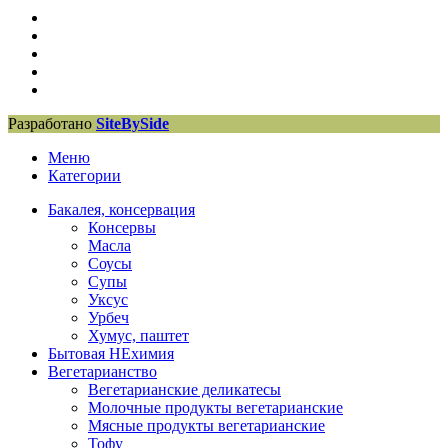
Разработано
SiteBySide
Меню
Категории
Бакалея, консервация
Консервы
Масла
Соусы
Супы
Уксус
Урбеч
Хумус, паштет
Бытовая НЕхимия
Вегетарианство
Вегетарианские деликатесы
Молочные продукты вегетарианские
Мясные продукты вегетарианские
Тофу