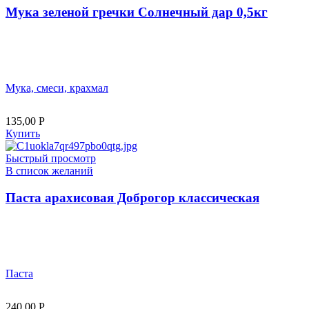
Мука зеленой гречки Солнечный дар 0,5кг
Мука, смеси, крахмал
135,00
Р
Купить
Быстрый просмотр
В список желаний
Паста арахисовая Доброгор классическая
Паста
240,00
Р