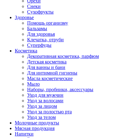
Орехи
Снеки
Сухофрукты
Здоровье
Помощь организму
Бальзамы
Для здоровья
Клечатка, отруби
Суперфуды
Косметика
Декоративная косметика, парфюм
Детская косметика
Для ванны и бани
Для интимной гигиены
Масла косметические
Мыло
Наборы, пробники, аксессуары
Уход для мужчин
Уход за волосами
Уход за лицом
Уход за полостью рта
Уход за телом
Молочные продукты
Мясная продукция
Напитки