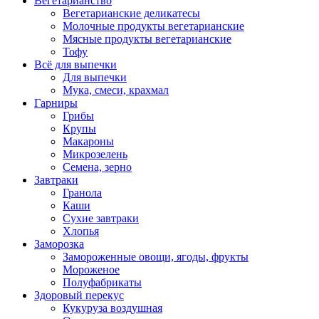
Вегетарианство
Вегетарианские деликатесы
Молочные продукты вегетарианские
Мясные продукты вегетарианские
Тофу
Всё для выпечки
Для выпечки
Мука, смеси, крахмал
Гарниры
Грибы
Крупы
Макароны
Микрозелень
Семена, зерно
Завтраки
Гранола
Каши
Сухие завтраки
Хлопья
Заморозка
Замороженные овощи, ягоды, фрукты
Мороженое
Полуфабрикаты
Здоровый перекус
Кукуруза воздушная