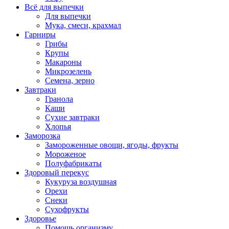
Всё для выпечки
Для выпечки
Мука, смеси, крахмал
Гарниры
Грибы
Крупы
Макароны
Микрозелень
Семена, зерно
Завтраки
Гранола
Каши
Сухие завтраки
Хлопья
Заморозка
Замороженные овощи, ягоды, фрукты
Мороженое
Полуфабрикаты
Здоровый перекус
Кукуруза воздушная
Орехи
Снеки
Сухофрукты
Здоровье
Помощь организму