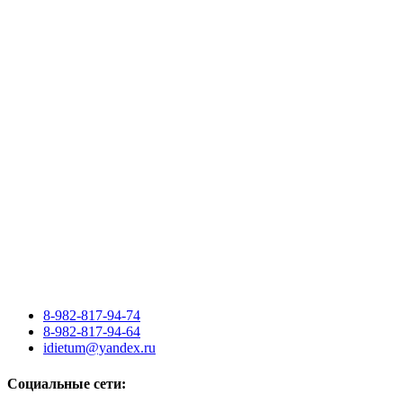
8-982-817-94-74
8-982-817-94-64
idietum@yandex.ru
Социальные сети: