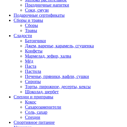
Праздничные напитки
Соки, смузи
Подарочные сертификаты
Сборы и травы
Сборы
Травы
Сладости
Батончики
Джем, варенье, карамель, сгущенка
Конфеты
Мармелад, зефир, халва
Мёд
Паста
Пастила
Печенье, пряники, вафли, сушки
Сиропы
Торты, пирожное, десерты, кексы
Шоколад, щербет
Специи и приправы
Кокос
Сахарозаменители
Соль, сахар
Специи
Спортивное питание