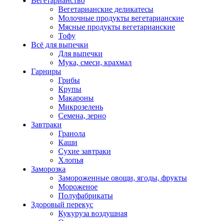
Вегетарианство
Вегетарианские деликатесы
Молочные продукты вегетарианские
Мясные продукты вегетарианские
Тофу
Всё для выпечки
Для выпечки
Мука, смеси, крахмал
Гарниры
Грибы
Крупы
Макароны
Микрозелень
Семена, зерно
Завтраки
Гранола
Каши
Сухие завтраки
Хлопья
Заморозка
Замороженные овощи, ягоды, фрукты
Мороженое
Полуфабрикаты
Здоровый перекус
Кукуруза воздушная