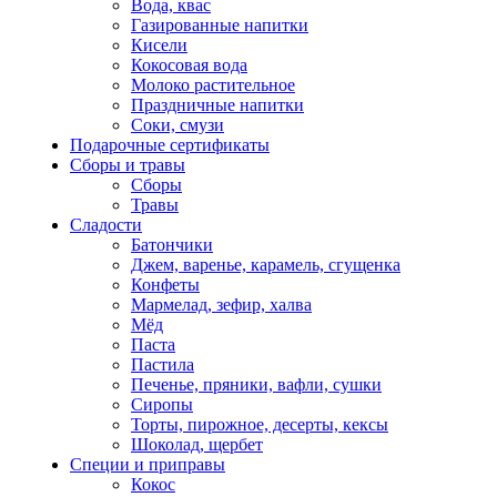
Вода, квас
Газированные напитки
Кисели
Кокосовая вода
Молоко растительное
Праздничные напитки
Соки, смузи
Подарочные сертификаты
Сборы и травы
Сборы
Травы
Сладости
Батончики
Джем, варенье, карамель, сгущенка
Конфеты
Мармелад, зефир, халва
Мёд
Паста
Пастила
Печенье, пряники, вафли, сушки
Сиропы
Торты, пирожное, десерты, кексы
Шоколад, щербет
Специи и приправы
Кокос