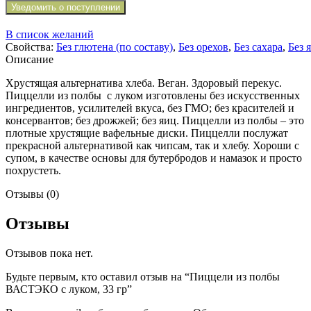
Уведомить о поступлении
В список желаний
Свойства:
Без глютена (по составу)
,
Без орехов
,
Без сахара
,
Без 
Описание
Хрустящая альтернатива хлеба. Веган. Здоровый перекус.
Пиццелли из полбы с луком изготовлены без искусственных
ингредиентов, усилителей вкуса, без ГМО; без красителей и
консервантов; без дрожжей; без яиц. Пиццелли из полбы – это
плотные хрустящие вафельные диски. Пиццелли послужат
прекрасной альтернативой как чипсам, так и хлебу. Хороши с
супом, в качестве основы для бутербродов и намазок и просто
похрустеть.
Отзывы (0)
Отзывы
Отзывов пока нет.
Будьте первым, кто оставил отзыв на “Пиццели из полбы
ВАСТЭКО с луком, 33 гр”