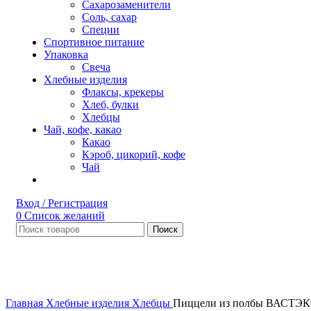
Сахарозаменители
Соль, сахар
Специи
Спортивное питание
Упаковка
Свеча
Хлебные изделия
Флаксы, крекеры
Хлеб, булки
Хлебцы
Чай, кофе, какао
Какао
Кэроб, цикорий, кофе
Чай
Вход / Регистрация
0
Список желаний
Поиск
Нет в наличии
Увеличить
Главная
Хлебные изделия
Хлебцы
Пиццели из полбы ВАСТЭК