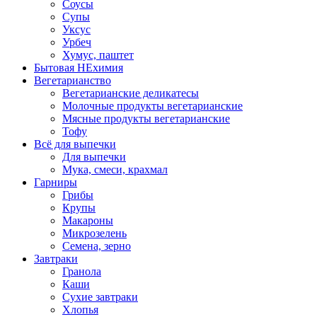
Соусы
Супы
Уксус
Урбеч
Хумус, паштет
Бытовая НЕхимия
Вегетарианство
Вегетарианские деликатесы
Молочные продукты вегетарианские
Мясные продукты вегетарианские
Тофу
Всё для выпечки
Для выпечки
Мука, смеси, крахмал
Гарниры
Грибы
Крупы
Макароны
Микрозелень
Семена, зерно
Завтраки
Гранола
Каши
Сухие завтраки
Хлопья