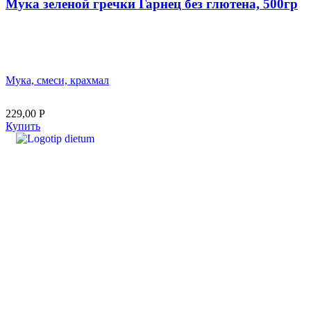
Мука зеленой гречки Гарнец без глютена, 500гр
Мука, смеси, крахмал
229,00
Р
Купить