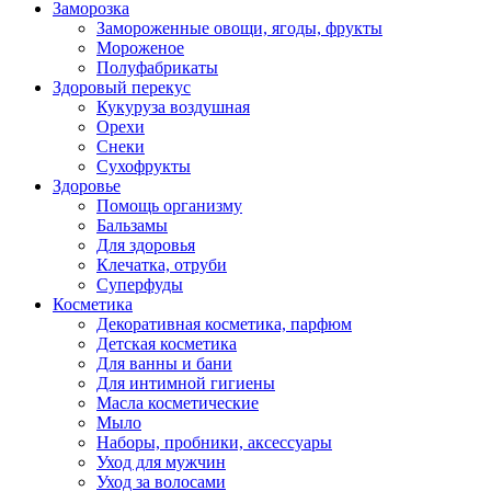
Заморозка
Замороженные овощи, ягоды, фрукты
Мороженое
Полуфабрикаты
Здоровый перекус
Кукуруза воздушная
Орехи
Снеки
Сухофрукты
Здоровье
Помощь организму
Бальзамы
Для здоровья
Клечатка, отруби
Суперфуды
Косметика
Декоративная косметика, парфюм
Детская косметика
Для ванны и бани
Для интимной гигиены
Масла косметические
Мыло
Наборы, пробники, аксессуары
Уход для мужчин
Уход за волосами