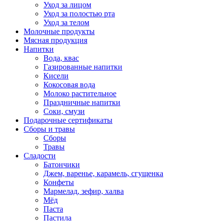
Уход за лицом
Уход за полостью рта
Уход за телом
Молочные продукты
Мясная продукция
Напитки
Вода, квас
Газированные напитки
Кисели
Кокосовая вода
Молоко растительное
Праздничные напитки
Соки, смузи
Подарочные сертификаты
Сборы и травы
Сборы
Травы
Сладости
Батончики
Джем, варенье, карамель, сгущенка
Конфеты
Мармелад, зефир, халва
Мёд
Паста
Пастила