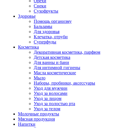
Орехи
Снеки
Сухофрукты
Здоровье
Помощь организму
Бальзамы
Для здоровья
Клечатка, отруби
Суперфуды
Косметика
Декоративная косметика, парфюм
Детская косметика
Для ванны и бани
Для интимной гигиены
Масла косметические
Мыло
Наборы, пробники, аксессуары
Уход для мужчин
Уход за волосами
Уход за лицом
Уход за полостью рта
Уход за телом
Молочные продукты
Мясная продукция
Напитки