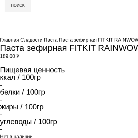
ПОИСК
Нет в наличии
и
Увеличить
Главная
Сладости
Паста
Паста зефирная FITKIT RAINWOW с
Паста зефирная FITKIT RAINWOW с
189,00
Р
Пищевая ценность
ккал / 100гр
-
белки / 100гр
-
жиры / 100гр
-
углеводы / 100гр
-
Нет в наличии