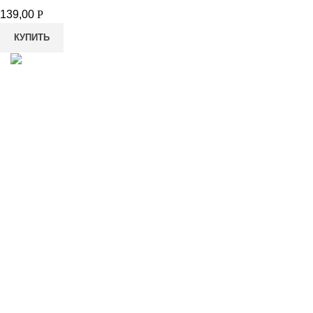
139,00
Р
КУПИТЬ
8-982-817-94-74
8-982-817-94-64
idietum@yandex.ru
Социальные сети: