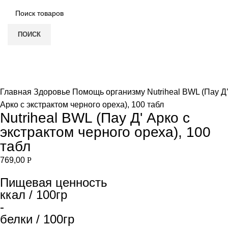
ПОИСК
Нет в наличии
Увеличить
Главная
Здоровье
Помощь организму
Nutriheal BWL (Пау Д’
Арко с экстрактом черного ореха), 100 табл
Nutriheal BWL (Пау Д' Арко с
экстрактом черного ореха), 100
табл
769,00
Р
Пищевая ценность
ккал / 100гр
-
белки / 100гр