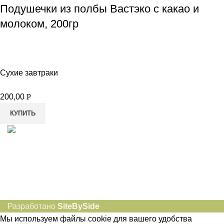
Подушечки из полбы Вастэко с какао и
молоком, 200гр
Сухие завтраки
200,00
Р
КУПИТЬ
8-982-817-94-74
8-982-817-94-64
idietum@yandex.ru
Социальные сети:
Разработано
SiteBySide
Мы используем файлы cookie для вашего удобства