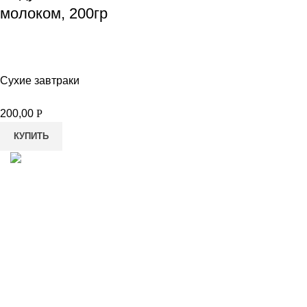
молоком, 200гр
Сухие завтраки
200,00
Р
КУПИТЬ
8-982-817-94-74
8-982-817-94-64
idietum@yandex.ru
Социальные сети: