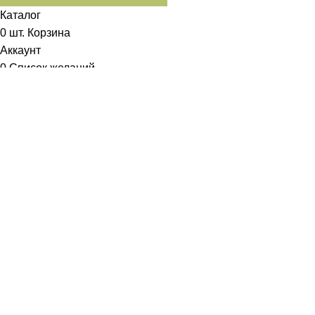
Каталог
0
шт.
Корзина
Аккаунт
0
Список желаний
Диетум
Менеджер
I will be back soon
Добрый день!
У вас возникли вопросы? Мы с удовольствием на них
ответим!
Задать вопрос: