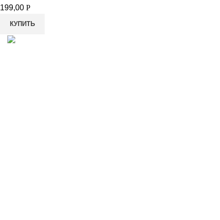
199,00
Р
КУПИТЬ
8-982-817-94-74
8-982-817-94-64
idietum@yandex.ru
Социальные сети: